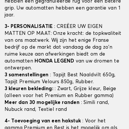
hebben een gegranuleerde rug voor een betere
grip. Uw automatten hebben een garantie van 1
jaar.
3- PERSONALISATIE
: CREËER UW EIGEN
MATTEN OP MAAT: Onze kracht: de topkwaliteit
van ons maatwerk. Wij zijn het enige Franse
bedrijf op de markt dat vandaag de dag zo'n
ruime keuze aan afwerkingen biedt om de
automatten
HONDA LEGEND
van uw dromen te
ontwerpen.
3 samenstellingen
: Tapijt Best Naaldvilt 650g,
Tapijt Premium Velours 850g, Rubber.
3 kleuren bekleding:
: Zwart, Grijze kleur, Beige
(alleen voor het Premium en Rubber gamma)
Meer dan 30 mogelijke randen
: Simili rand,
Nubuck rand, Textiel rand
4- Toevoeging van een hakstuk
: Voor het
gamma Premium en Best is het mogelijk om als