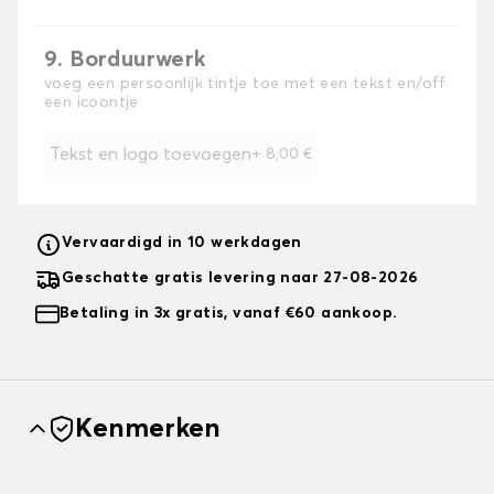
9. Borduurwerk
voeg een persoonlijk tintje toe met een tekst en/off
een icoontje
Tekst en logo toevoegen
+
8,00 €
Vervaardigd in 10 werkdagen
Geschatte gratis levering naar 27-08-2026
Betaling in 3x gratis, vanaf €60 aankoop.
Kenmerken