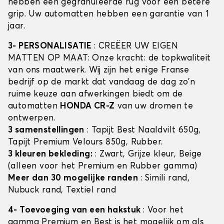
hebben een gegranuleerde rug voor een betere
grip. Uw automatten hebben een garantie van 1
jaar.
3- PERSONALISATIE
: CREËER UW EIGEN
MATTEN OP MAAT: Onze kracht: de topkwaliteit
van ons maatwerk. Wij zijn het enige Franse
bedrijf op de markt dat vandaag de dag zo'n
ruime keuze aan afwerkingen biedt om de
automatten
HONDA CR-Z
van uw dromen te
ontwerpen.
3 samenstellingen
: Tapijt Best Naaldvilt 650g,
Tapijt Premium Velours 850g, Rubber.
3 kleuren bekleding:
: Zwart, Grijze kleur, Beige
(alleen voor het Premium en Rubber gamma)
Meer dan 30 mogelijke randen
: Simili rand,
Nubuck rand, Textiel rand
4- Toevoeging van een hakstuk
: Voor het
gamma Premium en Best is het mogelijk om als