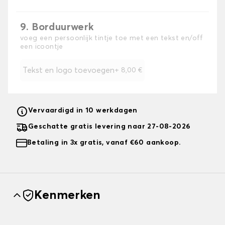
9. Borduurwerk
voeg een persoonlijk tintje toe met een tekst en/off
een icoontje
Tekst en logo toevoegen
+
8,00 €
Vervaardigd in 10 werkdagen
Geschatte gratis levering naar 27-08-2026
Betaling in 3x gratis, vanaf €60 aankoop.
Kenmerken