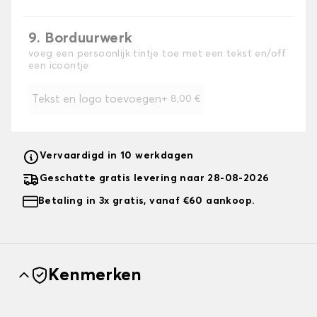
9. Borduurwerk
voeg een persoonlijk tintje toe met een tekst en/off
een icoontje
Tekst en logo toevoegen
+
8,00 €
Vervaardigd in 10 werkdagen
Geschatte gratis levering naar 28-08-2026
Betaling in 3x gratis, vanaf €60 aankoop.
Kenmerken