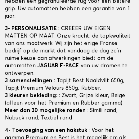
hebben een gegranuleerde rug voor een betere
grip. Uw automatten hebben een garantie van 1
jaar.
3- PERSONALISATIE
: CREËER UW EIGEN
MATTEN OP MAAT: Onze kracht: de topkwaliteit
van ons maatwerk. Wij zijn het enige Franse
bedrijf op de markt dat vandaag de dag zo'n
ruime keuze aan afwerkingen biedt om de
automatten
JAGUAR F-PACE
van uw dromen te
ontwerpen.
3 samenstellingen
: Tapijt Best Naaldvilt 650g,
Tapijt Premium Velours 850g, Rubber.
3 kleuren bekleding:
: Zwart, Grijze kleur, Beige
(alleen voor het Premium en Rubber gamma)
Meer dan 30 mogelijke randen
: Simili rand,
Nubuck rand, Textiel rand
4- Toevoeging van een hakstuk
: Voor het
gamma Premium en Best is het mogelijk om als