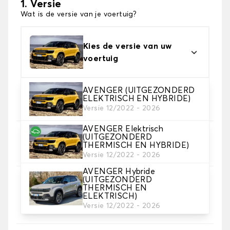
1. Versie
Wat is de versie van je voertuig?
Kies de versie van uw
voertuig
AVENGER (UITGEZONDERD
2. Materiaal
ELEKTRISCH EN HYBRIDE)
Kies het materiaal van uw automatten
Versie 12/2022 - 2026
AVENGER Elektrisch
(UITGEZONDERD
3. Aantal matten
THERMISCH EN HYBRIDE)
Selecteer het aantal automatten dat je nodig hebt.
Versie 12/2022 - 2026
AVENGER Hybride
(UITGEZONDERD
4. Tapijt kleuren
THERMISCH EN
Kies de kleur van je tapijt ..
ELEKTRISCH)
Versie 12/2022 - 2026