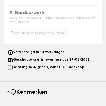
9. Borduurwerk
voeg een persoonlijk tintje toe met een tekst en/off
een icoontje
Tekst en logo toevoegen
+
8,00 €
Vervaardigd in 10 werkdagen
Geschatte gratis levering naar 27-08-2026
Betaling in 3x gratis, vanaf €60 aankoop.
Kenmerken