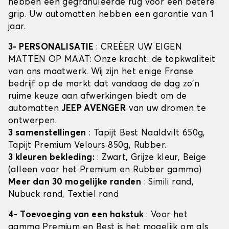
hebben een gegranuleerde rug voor een betere
grip. Uw automatten hebben een garantie van 1
jaar.
3- PERSONALISATIE
: CREËER UW EIGEN
MATTEN OP MAAT: Onze kracht: de topkwaliteit
van ons maatwerk. Wij zijn het enige Franse
bedrijf op de markt dat vandaag de dag zo'n
ruime keuze aan afwerkingen biedt om de
automatten
JEEP AVENGER
van uw dromen te
ontwerpen.
3 samenstellingen
: Tapijt Best Naaldvilt 650g,
Tapijt Premium Velours 850g, Rubber.
3 kleuren bekleding:
: Zwart, Grijze kleur, Beige
(alleen voor het Premium en Rubber gamma)
Meer dan 30 mogelijke randen
: Simili rand,
Nubuck rand, Textiel rand
4- Toevoeging van een hakstuk
: Voor het
gamma Premium en Best is het mogelijk om als