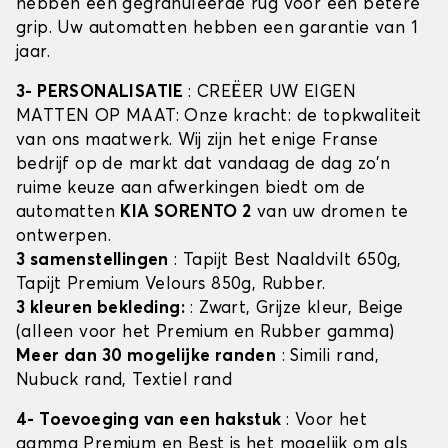
hebben een gegranuleerde rug voor een betere
grip. Uw automatten hebben een garantie van 1
jaar.
3- PERSONALISATIE
: CREËER UW EIGEN
MATTEN OP MAAT: Onze kracht: de topkwaliteit
van ons maatwerk. Wij zijn het enige Franse
bedrijf op de markt dat vandaag de dag zo'n
ruime keuze aan afwerkingen biedt om de
automatten
KIA SORENTO 2
van uw dromen te
ontwerpen.
3 samenstellingen
: Tapijt Best Naaldvilt 650g,
Tapijt Premium Velours 850g, Rubber.
3 kleuren bekleding:
: Zwart, Grijze kleur, Beige
(alleen voor het Premium en Rubber gamma)
Meer dan 30 mogelijke randen
: Simili rand,
Nubuck rand, Textiel rand
4- Toevoeging van een hakstuk
: Voor het
gamma Premium en Best is het mogelijk om als