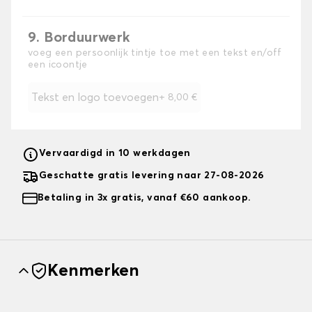
9. Borduurwerk
voeg een persoonlijk tintje toe met een tekst en/off
een icoontje
Tekst en logo toevoegen
+
8,00 €
Vervaardigd in 10 werkdagen
Geschatte gratis levering naar 27-08-2026
Betaling in 3x gratis, vanaf €60 aankoop.
Kenmerken