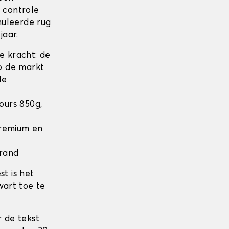
n controle
nuleerde rug
jaar.
 kracht: de
op de markt
de
lours 850g,
 Premium en
 rand
t is het
wart toe te
 de tekst