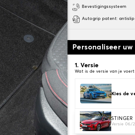
Bevestigingssysteem
Autogrip patent: antislip
Personaliseer uw
1. Versie
Wat is de versie van je voert
Kies de v
2. Materiaal
STINGER
Versie 06/
Kies het materiaal van uw 