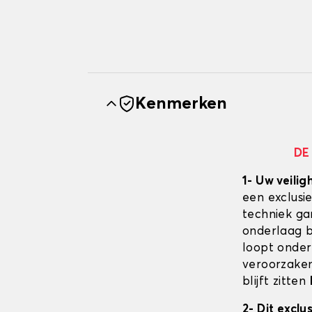
Kenmerken
DE
1- Uw veilig
een exclusi
techniek ga
onderlaag bl
loopt onder
veroorzaken
blijft zitten
2- Dit excl