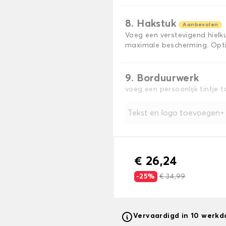
8. Hakstuk
Aanbevolen
Voeg een verstevigend hiel
maximale bescherming. Opti
9. Borduurwerk
voeg een persoonlijk tintje 
Tekst en logo toevoegen
€ 26,24
-25%
€ 34,99
Vervaardigd in 10 werk