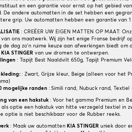
instituut en een garantie voor ernst op het gebied va
id. De andere automatten in de set hebben een gegra
tere grip. Uw automatten hebben een garantie van 1 
ALISATIE
: CREËER UW EIGEN MATTEN OP MAAT: Onze
t van ons maatwerk. Wij zijn het enige Franse bedrijf 
 de dag zo'n ruime keuze aan afwerkingen biedt om 
n
KIA STINGER
van uw dromen te ontwerpen.
lingen
: Tapijt Best Naaldvilt 650g, Tapijt Premium Ve
ekleding:
: Zwart, Grijze kleur, Beige (alleen voor het
mma)
0 mogelijke randen
: Simili rand, Nubuck rand, Textiel
ing van een hakstuk
: Voor het gamma Premium en Bes
als optie een hakstuk van hitte verzegeld textiel in z
e optie is niet beschikbaar voor de Rubber reeks.
werk
: Maak uw automatten
KIA STINGER
uniek door er