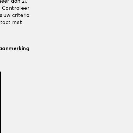
meer dan 20
. Controleer
 uw criteria
ntact met
n aanmerking