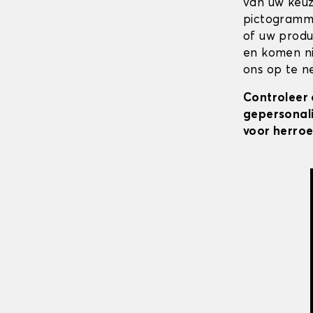
van uw keuz
pictogramme
of uw produ
en komen ni
ons op te ne
Controleer 
gepersonali
voor herroe