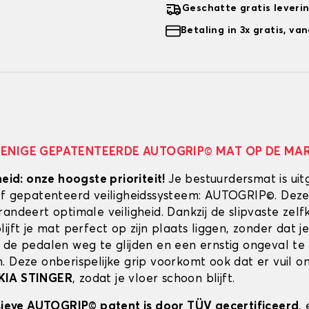
Geschatte gratis leveri
Betaling in 3x gratis, v
 ENIGE GEPATENTEERDE AUTOGRIP© MAT OP DE MA
heid: onze hoogste prioriteit!
Je bestuurdersmat is uit
ef gepatenteerd veiligheidssysteem: AUTOGRIP©. Deze
randeert optimale veiligheid. Dankzij de slipvaste zel
ijft je mat perfect op zijn plaats liggen, zonder dat je
 de pedalen weg te glijden en een ernstig ongeval te
. Deze onberispelijke grip voorkomt ook dat er vuil 
KIA STINGER
, zodat je vloer schoon blijft.
usieve AUTOGRIP© patent is door TÜV gecertificeerd
,