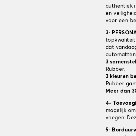
authentiek 
en veilighe
voor een be
3- PERSON
topkwalitei
dat vandaag
automatte
3 samenstel
Rubber.
3 kleuren b
Rubber ga
Meer dan 3
4- Toevoeg
mogelijk om 
voegen. Dez
5- Borduur