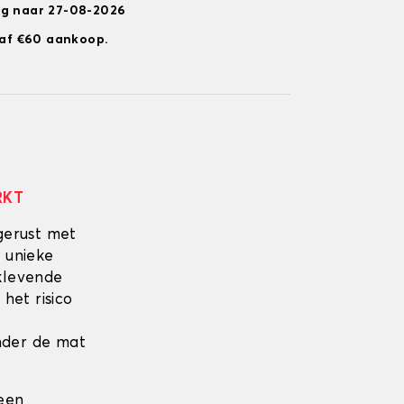
ng naar 27-08-2026
anaf €60 aankoop.
RKT
gerust met
 unieke
fklevende
 het risico
onder de mat
 een