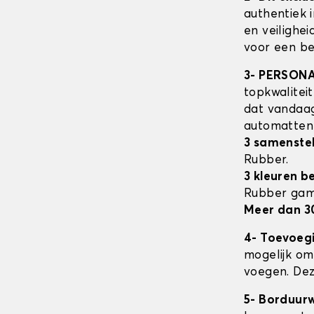
authentiek 
en veilighe
voor een be
3- PERSON
topkwalitei
dat vandaag
automatte
3 samenstel
Rubber.
3 kleuren b
Rubber ga
Meer dan 3
4- Toevoeg
mogelijk om 
voegen. Dez
5- Borduur