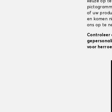
keuze op te
pictogramme
of uw produ
en komen ni
ons op te ne
Controleer 
gepersonali
voor herroe