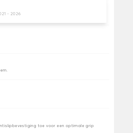
021 - 2026
tten dat je nodig hebt.
iem.
islipbevestiging toe voor een optimale grip