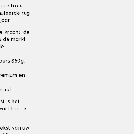
n controle
nuleerde rug
jaar.
 kracht: de
op de markt
de
lours 850g,
 Premium en
 rand
t is het
wart toe te
tekst van uw