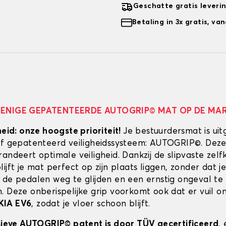
Geschatte gratis leveri
Betaling in 3x gratis, v
 ENIGE GEPATENTEERDE AUTOGRIP© MAT OP DE MA
heid: onze hoogste prioriteit!
Je bestuurdersmat is uit
ef gepatenteerd veiligheidssysteem: AUTOGRIP©. Deze
randeert optimale veiligheid. Dankzij de slipvaste zel
ijft je mat perfect op zijn plaats liggen, zonder dat je
 de pedalen weg te glijden en een ernstig ongeval te
. Deze onberispelijke grip voorkomt ook dat er vuil 
KIA EV6
, zodat je vloer schoon blijft.
usieve AUTOGRIP© patent is door TÜV gecertificeerd
,