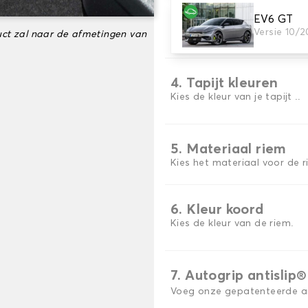
EV6 GT
3. Aantal matten
Versie 10/2
ct zal naar de afmetingen van
Selecteer het aantal automa
4. Tapijt kleuren
Kies de kleur van je tapijt ..
5. Materiaal riem
Kies het materiaal voor de r
6. Kleur koord
Kies de kleur van de riem.
7. Autogrip antislip®
Voeg onze gepatenteerde ant