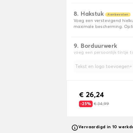
8. Hakstuk
Aanbevolen
Voeg een verstevigend hiel
maximale bescherming. Opti
9. Borduurwerk
voeg een persoonlijk tintje 
Tekst en logo toevoegen
€ 26,24
-25%
€ 34,99
Vervaardigd in 10 werk