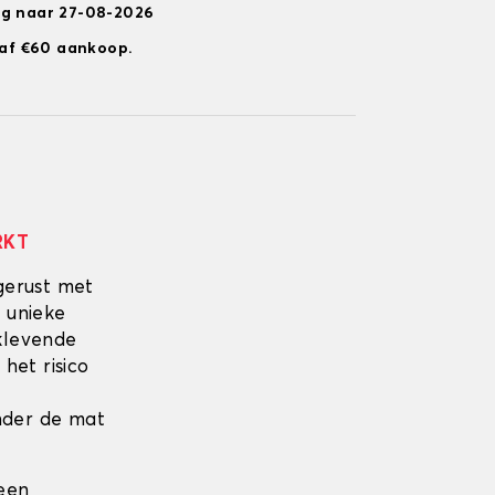
ng naar 27-08-2026
anaf €60 aankoop.
RKT
gerust met
 unieke
fklevende
 het risico
onder de mat
 een