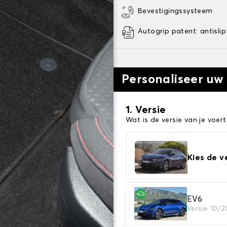
Bevestigingssysteem
Autogrip patent: antislip
Personaliseer uw
1. Versie
Wat is de versie van je voert
Kies de v
2. Materiaal
EV6
Versie 10/2
Kies het materiaal van uw 