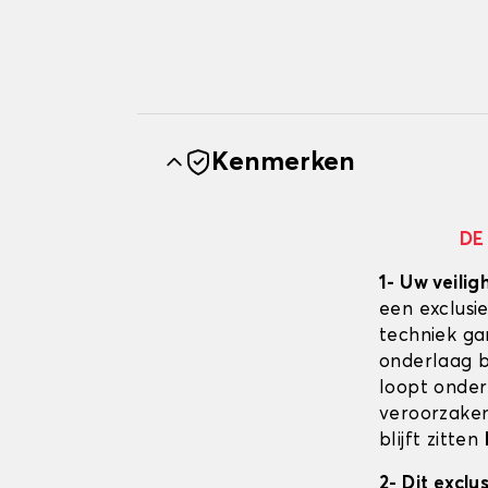
Kenmerken
DE
1- Uw veilig
een exclusi
techniek ga
onderlaag bl
loopt onder
veroorzaken
blijft zitten
2- Dit excl