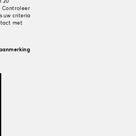
n 20
. Controleer
 uw criteria
ntact met
n aanmerking