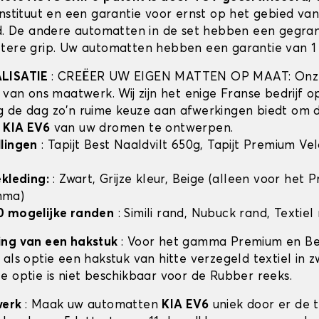
instituut en een garantie voor ernst op het gebied va
id. De andere automatten in de set hebben een gegra
tere grip. Uw automatten hebben een garantie van 1 
ALISATIE
: CREËER UW EIGEN MATTEN OP MAAT: Onze
t van ons maatwerk. Wij zijn het enige Franse bedrijf 
 de dag zo'n ruime keuze aan afwerkingen biedt om 
n
KIA EV6
van uw dromen te ontwerpen.
lingen
: Tapijt Best Naaldvilt 650g, Tapijt Premium Ve
ekleding:
: Zwart, Grijze kleur, Beige (alleen voor het
mma)
0 mogelijke randen
: Simili rand, Nubuck rand, Textiel
ing van een hakstuk
: Voor het gamma Premium en Bes
als optie een hakstuk van hitte verzegeld textiel in z
e optie is niet beschikbaar voor de Rubber reeks.
werk
: Maak uw automatten
KIA EV6
uniek door er de 