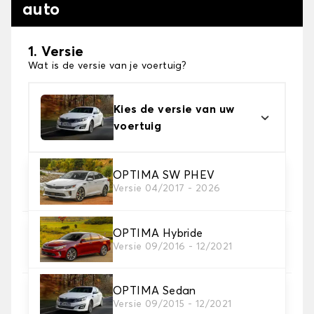
auto
1. Versie
Wat is de versie van je voertuig?
Kies de versie van uw
voertuig
2. Materiaal
OPTIMA SW PHEV
Versie 04/2017 - 2026
Kies het materiaal van uw automatten
OPTIMA Hybride
3. Aantal matten
Versie 09/2016 - 12/2021
Selecteer het aantal automatten dat je nodig hebt.
OPTIMA Sedan
4. Tapijt kleuren
Versie 09/2015 - 12/2021
Kies de kleur van je tapijt ..