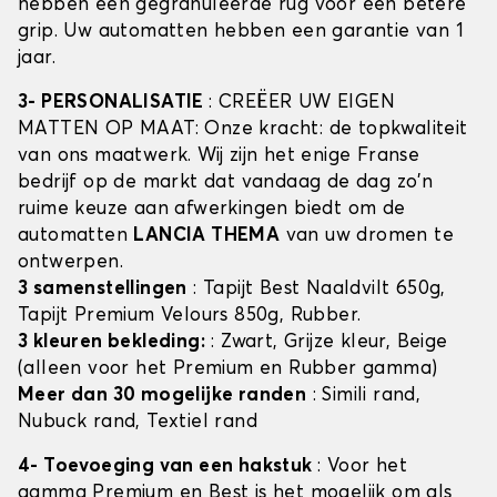
hebben een gegranuleerde rug voor een betere
grip. Uw automatten hebben een garantie van 1
jaar.
3- PERSONALISATIE
: CREËER UW EIGEN
MATTEN OP MAAT: Onze kracht: de topkwaliteit
van ons maatwerk. Wij zijn het enige Franse
bedrijf op de markt dat vandaag de dag zo'n
ruime keuze aan afwerkingen biedt om de
automatten
LANCIA THEMA
van uw dromen te
ontwerpen.
3 samenstellingen
: Tapijt Best Naaldvilt 650g,
Tapijt Premium Velours 850g, Rubber.
3 kleuren bekleding:
: Zwart, Grijze kleur, Beige
(alleen voor het Premium en Rubber gamma)
Meer dan 30 mogelijke randen
: Simili rand,
Nubuck rand, Textiel rand
4- Toevoeging van een hakstuk
: Voor het
gamma Premium en Best is het mogelijk om als