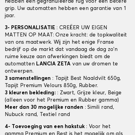
hebben een gegranuleerde rug voor een betere
grip. Uw automatten hebben een garantie van 1
jaar.
3- PERSONALISATIE
: CREËER UW EIGEN
MATTEN OP MAAT: Onze kracht: de topkwaliteit
van ons maatwerk. Wij zijn het enige Franse
bedrijf op de markt dat vandaag de dag zo'n
ruime keuze aan afwerkingen biedt om de
automatten
LANCIA ZETA
van uw dromen te
ontwerpen.
3 samenstellingen
: Tapijt Best Naaldvilt 650g,
Tapijt Premium Velours 850g, Rubber.
3 kleuren bekleding:
: Zwart, Grijze kleur, Beige
(alleen voor het Premium en Rubber gamma)
Meer dan 30 mogelijke randen
: Simili rand,
Nubuck rand, Textiel rand
4- Toevoeging van een hakstuk
: Voor het
gamma Premium en Best is het mogelijk om als