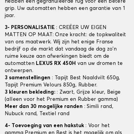
hebben een gegranuleerde rug voor een betere
grip. Uw automatten hebben een garantie van 1
jaar.
3- PERSONALISATIE
: CREËER UW EIGEN
MATTEN OP MAAT: Onze kracht: de topkwaliteit
van ons maatwerk. Wij zijn het enige Franse
bedrijf op de markt dat vandaag de dag zo'n
ruime keuze aan afwerkingen biedt om de
automatten
LEXUS RX 450H
van uw dromen te
ontwerpen.
3 samenstellingen
: Tapijt Best Naaldvilt 650g,
Tapijt Premium Velours 850g, Rubber.
3 kleuren bekleding:
: Zwart, Grijze kleur, Beige
(alleen voor het Premium en Rubber gamma)
Meer dan 30 mogelijke randen
: Simili rand,
Nubuck rand, Textiel rand
4- Toevoeging van een hakstuk
: Voor het
gamma Premium en Best is het mogelijk om als