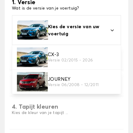
1. Versie
Wat is de versie van je voertuig?
Kies de versie van uw
voertuig
2. Materiaal
CX-3
Versie 02/2015 - 2026
Kies het materiaal van uw automatten
JOURNEY
3. Aantal matten
Versie 06/2008 - 12/2011
Selecteer het aantal automatten dat je nodig hebt.
4. Tapijt kleuren
Kies de kleur van je tapijt ..