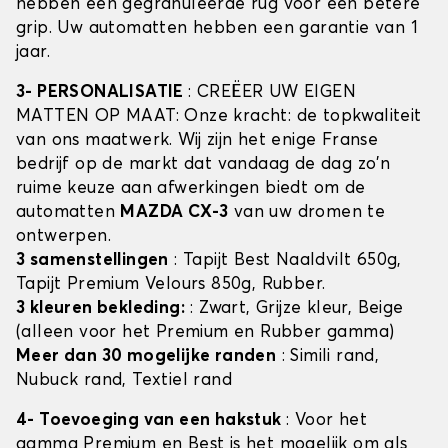
hebben een gegranuleerde rug voor een betere
grip. Uw automatten hebben een garantie van 1
jaar.
3- PERSONALISATIE
: CREËER UW EIGEN
MATTEN OP MAAT: Onze kracht: de topkwaliteit
van ons maatwerk. Wij zijn het enige Franse
bedrijf op de markt dat vandaag de dag zo'n
ruime keuze aan afwerkingen biedt om de
automatten
MAZDA CX-3
van uw dromen te
ontwerpen.
3 samenstellingen
: Tapijt Best Naaldvilt 650g,
Tapijt Premium Velours 850g, Rubber.
3 kleuren bekleding:
: Zwart, Grijze kleur, Beige
(alleen voor het Premium en Rubber gamma)
Meer dan 30 mogelijke randen
: Simili rand,
Nubuck rand, Textiel rand
4- Toevoeging van een hakstuk
: Voor het
gamma Premium en Best is het mogelijk om als