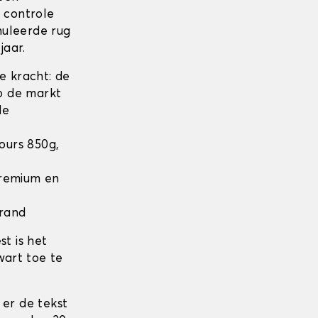
n controle
nuleerde rug
jaar.
 kracht: de
op de markt
de
lours 850g,
 Premium en
 rand
t is het
wart toe te
 er de tekst