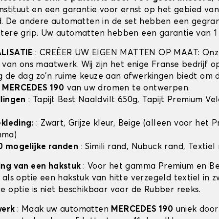
instituut en een garantie voor ernst op het gebied va
id. De andere automatten in de set hebben een gegra
tere grip. Uw automatten hebben een garantie van 1 
ALISATIE
: CREËER UW EIGEN MATTEN OP MAAT: Onze
t van ons maatwerk. Wij zijn het enige Franse bedrijf 
 de dag zo'n ruime keuze aan afwerkingen biedt om 
n
MERCEDES 190
van uw dromen te ontwerpen.
lingen
: Tapijt Best Naaldvilt 650g, Tapijt Premium Ve
ekleding:
: Zwart, Grijze kleur, Beige (alleen voor het
mma)
0 mogelijke randen
: Simili rand, Nubuck rand, Textiel
ing van een hakstuk
: Voor het gamma Premium en Bes
als optie een hakstuk van hitte verzegeld textiel in z
e optie is niet beschikbaar voor de Rubber reeks.
werk
: Maak uw automatten
MERCEDES 190
uniek door