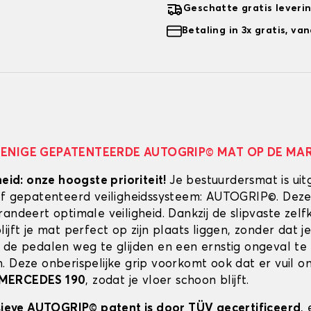
Geschatte gratis leveri
Betaling in 3x gratis, v
 ENIGE GEPATENTEERDE AUTOGRIP© MAT OP DE MA
heid: onze hoogste prioriteit!
Je bestuurdersmat is uit
ef gepatenteerd veiligheidssysteem: AUTOGRIP©. Deze
randeert optimale veiligheid. Dankzij de slipvaste zel
ijft je mat perfect op zijn plaats liggen, zonder dat je
 de pedalen weg te glijden en een ernstig ongeval te
. Deze onberispelijke grip voorkomt ook dat er vuil 
MERCEDES 190
, zodat je vloer schoon blijft.
usieve AUTOGRIP© patent is door TÜV gecertificeerd
,