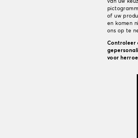
van uw keuz
pictogramme
of uw produ
en komen ni
ons op te ne
Controleer 
gepersonali
voor herroe