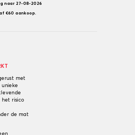
ng naar 27-08-2026
anaf €60 aankoop.
RKT
gerust met
 unieke
fklevende
 het risico
onder de mat
 een