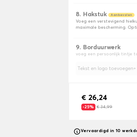
8. Hakstuk
Aanbevolen
Voeg een verstevigend hiel
maximale bescherming. Opti
9. Borduurwerk
voeg een persoonlijk tintje 
Tekst en logo toevoegen
€ 26,24
-25%
€ 34,99
Vervaardigd in 10 werk