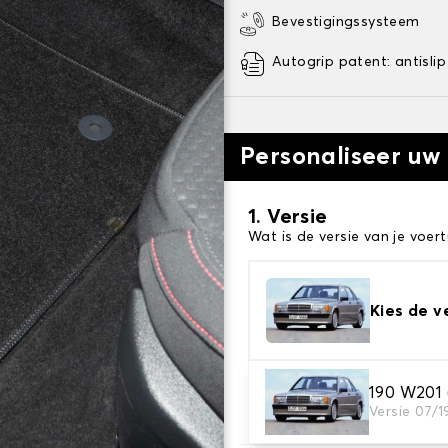
Bevestigingssysteem
Autogrip patent: antislip
Personaliseer uw
1. Versie
Wat is de versie van je voert
Kies de v
2. Materiaal
190 W201
Versie 07/
Kies het materiaal van uw 