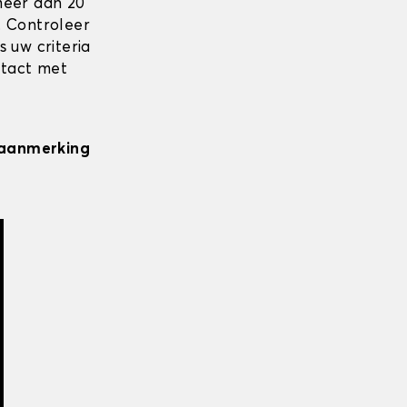
meer dan 20
. Controleer
 uw criteria
ntact met
n aanmerking