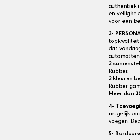
authentiek 
en veilighe
voor een be
3- PERSON
topkwalitei
dat vandaag
automatte
3 samenstel
Rubber.
3 kleuren b
Rubber ga
Meer dan 3
4- Toevoeg
mogelijk om 
voegen. Dez
5- Borduur