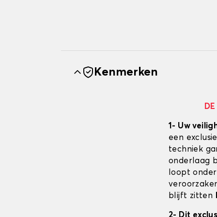
Kenmerken
DE
1- Uw veilig
een exclusi
techniek ga
onderlaag bl
loopt onder
veroorzaken
blijft zitten
2- Dit excl