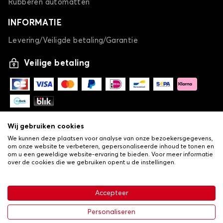
Rubberen automatten
INFORMATIE
Levering/Veiligde betaling/Garantie
Veilige betaling
Wij gebruiken cookies
We kunnen deze plaatsen voor analyse van onze bezoekersgegevens,
om onze website te verbeteren, gepersonaliseerde inhoud te tonen en
om u een geweldige website-ervaring te bieden. Voor meer informatie
over de cookies die we gebruiken opent u de instellingen.
-
© Copyright 2026 Lovauto
•
Algemene verkoopvoorwaarden
Privacy- en cookiebeleid
Accepteer
•
Livraison
€ 26,24
In winkelwagen
Personaliseren
-25%
€ 34,99