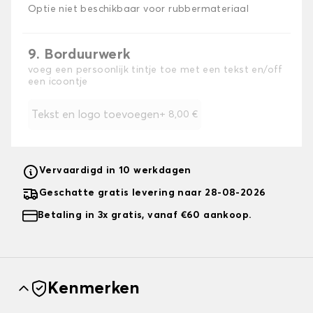
Optie niet beschikbaar voor rubbermateriaal
9. Borduurwerk
voeg een persoonlijk tintje toe met een tekst en/off
een icoontje
Tekst en logo toevoegen
+
8,00 €
Vervaardigd in 10 werkdagen
Geschatte gratis levering naar 28-08-2026
Betaling in 3x gratis, vanaf €60 aankoop.
Kenmerken