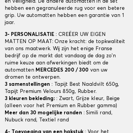
en veiligheid. De andere automatten in de set
hebben een gegranuleerde rug voor een betere
grip. Uw automatten hebben een garantie van 1
jaar.
3- PERSONALISATIE
: CREËER UW EIGEN
MATTEN OP MAAT: Onze kracht: de topkwaliteit
van ons maatwerk. Wij zijn het enige Franse
bedrijf op de markt dat vandaag de dag zo'n
ruime keuze aan afwerkingen biedt om de
automatten
MERCEDES 200 / 300
van uw
dromen te ontwerpen.
3 samenstellingen
: Tapijt Best Naaldvilt 650g,
Tapijt Premium Velours 850g, Rubber.
3 kleuren bekleding:
: Zwart, Grijze kleur, Beige
(alleen voor het Premium en Rubber gamma)
Meer dan 30 mogelijke randen
: Simili rand,
Nubuck rand, Textiel rand
4- Toevoeging van een hakstuk
: Voor het