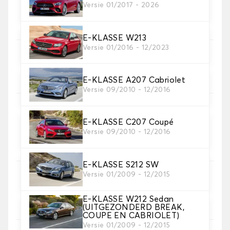
4. Tapijt kleuren
Versie 01/2017 - 2026
Kies de kleur van je tapijt ..
E-KLASSE W213
Versie 01/2016 - 12/2023
5. Materiaal riem
Kies het materiaal voor de riem.
E-KLASSE A207 Cabriolet
Versie 09/2010 - 12/2016
E-KLASSE C207 Coupé
6. Kleur koord
Versie 09/2010 - 12/2016
Kies de kleur van de riem.
E-KLASSE S212 SW
Versie 01/2009 - 12/2015
7. Autogrip antislip®
Voeg onze gepatenteerde antislipbevestiging toe
E-KLASSE W212 Sedan
voor een optimale grip
(UITGEZONDERD BREAK,
COUPE EN CABRIOLET)
Versie 01/2009 - 12/2015