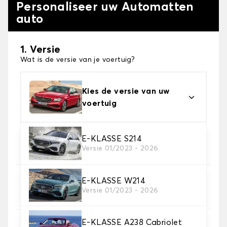
Personaliseer uw Automatten
auto
1. Versie
Wat is de versie van je voertuig?
Kies de versie van uw
voertuig
2. Materiaal
E-KLASSE S214
Versie 01/2023 - 2026
Kies het materiaal van uw automatten
E-KLASSE W214
3. Aantal matten
Versie 01/2023 - 2026
Selecteer het aantal automatten dat je nodig hebt.
E-KLASSE A238 Cabriolet