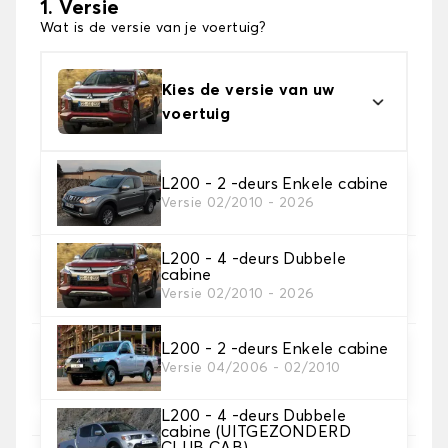
1. Versie
Wat is de versie van je voertuig?
Kies de versie van uw
voertuig
2. Materiaal
L200 - 2 -deurs Enkele cabine
Versie 02/2010 - 2026
Kies het materiaal van uw automatten
L200 - 4 -deurs Dubbele
3. Aantal matten
cabine
Selecteer het aantal automatten dat je nodig hebt.
Versie 02/2010 - 2026
L200 - 2 -deurs Enkele cabine
4. Tapijt kleuren
Versie 04/2006 - 02/2010
Kies de kleur van je tapijt ..
L200 - 4 -deurs Dubbele
cabine (UITGEZONDERD
CLUB CAB)