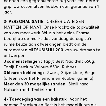
hebben een gegranuleerde rug voor een betere
grip. Uw automatten hebben een garantie van 1
jaar.
3- PERSONALISATIE
: CREËER UW EIGEN
MATTEN OP MAAT: Onze kracht: de topkwaliteit
van ons maatwerk. Wij zijn het enige Franse
bedrijf op de markt dat vandaag de dag zo'n
ruime keuze aan afwerkingen biedt om de
automatten
MITSUBISHI L200
van uw dromen te
ontwerpen.
3 samenstellingen
: Tapijt Best Naaldvilt 650g,
Tapijt Premium Velours 850g, Rubber.
3 kleuren bekleding:
: Zwart, Grijze kleur, Beige
(alleen voor het Premium en Rubber gamma)
Meer dan 30 mogelijke randen
: Simili rand,
Nubuck rand, Textiel rand
4- Toevoeging van een hakstuk
: Voor het
gamma Premium en Best is het mogelijk om als