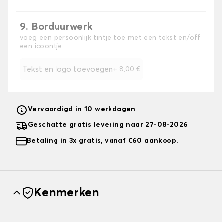
9. Borduurwerk
voeg een persoonlijk tintje toe met een tekst en/off
een icoontje
Tekst en logo toevoegen
+
8,00 €
Vervaardigd in 10 werkdagen
Geschatte gratis levering naar 27-08-2026
Betaling in 3x gratis, vanaf €60 aankoop.
Kenmerken