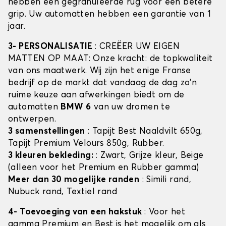
hebben een gegranuleerde rug voor een betere
grip. Uw automatten hebben een garantie van 1
jaar.
3- PERSONALISATIE
: CREËER UW EIGEN
MATTEN OP MAAT: Onze kracht: de topkwaliteit
van ons maatwerk. Wij zijn het enige Franse
bedrijf op de markt dat vandaag de dag zo'n
ruime keuze aan afwerkingen biedt om de
automatten
BMW 6
van uw dromen te
ontwerpen.
3 samenstellingen
: Tapijt Best Naaldvilt 650g,
Tapijt Premium Velours 850g, Rubber.
3 kleuren bekleding:
: Zwart, Grijze kleur, Beige
(alleen voor het Premium en Rubber gamma)
Meer dan 30 mogelijke randen
: Simili rand,
Nubuck rand, Textiel rand
4- Toevoeging van een hakstuk
: Voor het
gamma Premium en Best is het mogelijk om als