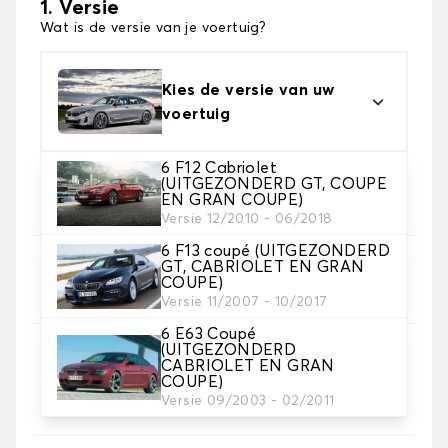
1. Versie
Wat is de versie van je voertuig?
Kies de versie van uw
voertuig
6 F12 Cabriolet
2. Materiaal
(UITGEZONDERD GT, COUPE
EN GRAN COUPE)
Kies het materiaal van uw automatten
Versie 12/2010 - 06/2018
6 F13 coupé (UITGEZONDERD
GT, CABRIOLET EN GRAN
3. Aantal matten
COUPE)
Selecteer het aantal automatten dat je nodig hebt.
Versie 11/2007 - 10/2017
6 E63 Coupé
(UITGEZONDERD
4. Tapijt kleuren
CABRIOLET EN GRAN
Kies de kleur van je tapijt ..
COUPE)
Versie 09/2003 - 02/2011