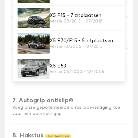
X5 F15 - 7 zitplaatsen
Versie 08/2013 - 07/2018
5. Materiaal riem
Kies het materiaal voor de riem.
X5 E70/F15 - 5 zitplaatsen
Versie 10/2006 - 07/2013
X5 E53
6. Kleur koord
Versie 05/2000 - 12/2006
Kies de kleur van de riem.
7. Autogrip antislip®
Voeg onze gepatenteerde antislipbevestiging toe
voor een optimale grip
8. Hakstuk
Aanbevolen