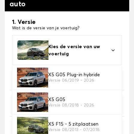
auto
1. Versie
Wat is de versie van je voertuig?
Kies de versie van uw
voertuig
2. Materiaal
X5 G05 Plug-in hybride
Versie 06/2019 - 2026
Kies het materiaal van uw automatten
X5 G05
3. Aantal matten
Versie 08/2018 - 2026
Selecteer het aantal automatten dat je nodig hebt.
X5 F15 - 5 zitplaatsen
4. Tapijt kleuren
Versie 08/2013 - 07/2018
Kies de kleur van je tapijt ..