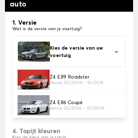
auto
1. Versie
Wat is de versie van je voertuig?
Kies de versie van uw
voertuig
2. Materiaal
Z4 E89 Roadster
Versie 02/2009 - 10/2018
Kies het materiaal van uw automatten
Z4 E86 Coupé
3. Aantal matten
Versie 03/2006 - 01/2009
Selecteer het aantal automatten dat je nodig hebt.
4. Tapijt kleuren
Kies de kleur van je tapijt ..