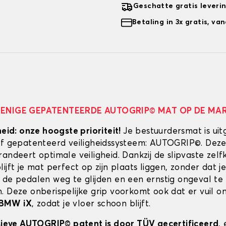
Geschatte gratis leveri
Betaling in 3x gratis, v
 ENIGE GEPATENTEERDE AUTOGRIP© MAT OP DE MA
heid: onze hoogste prioriteit!
Je bestuurdersmat is uit
ef gepatenteerd veiligheidssysteem: AUTOGRIP©. Deze
randeert optimale veiligheid. Dankzij de slipvaste zel
ijft je mat perfect op zijn plaats liggen, zonder dat je
 de pedalen weg te glijden en een ernstig ongeval te
. Deze onberispelijke grip voorkomt ook dat er vuil 
BMW iX
, zodat je vloer schoon blijft.
usieve AUTOGRIP© patent is door TÜV gecertificeerd
,