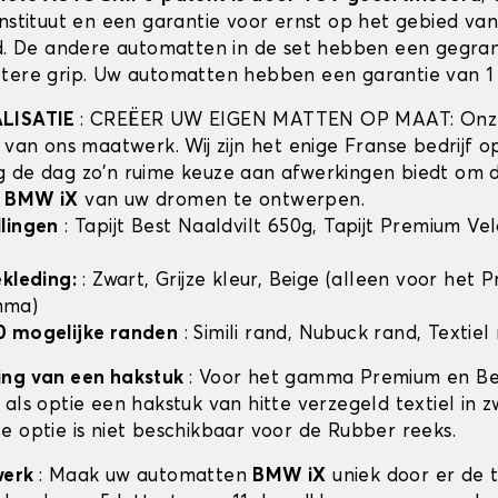
instituut en een garantie voor ernst op het gebied va
id. De andere automatten in de set hebben een gegra
tere grip. Uw automatten hebben een garantie van 1 
ALISATIE
: CREËER UW EIGEN MATTEN OP MAAT: Onze
t van ons maatwerk. Wij zijn het enige Franse bedrijf 
 de dag zo'n ruime keuze aan afwerkingen biedt om 
n
BMW iX
van uw dromen te ontwerpen.
lingen
: Tapijt Best Naaldvilt 650g, Tapijt Premium Ve
ekleding:
: Zwart, Grijze kleur, Beige (alleen voor het
mma)
0 mogelijke randen
: Simili rand, Nubuck rand, Textiel
ing van een hakstuk
: Voor het gamma Premium en Bes
als optie een hakstuk van hitte verzegeld textiel in z
e optie is niet beschikbaar voor de Rubber reeks.
werk
: Maak uw automatten
BMW iX
uniek door er de 