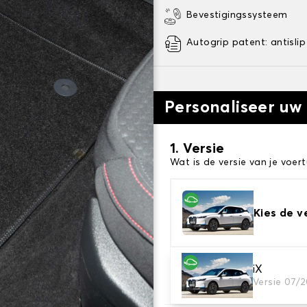
Bevestigingssysteem
Autogrip patent: antislip
Personaliseer uw
1. Versie
Wat is de versie van je voert
Kies de v
2. Materiaal
iX
Versie 07/
Kies het materiaal van uw 