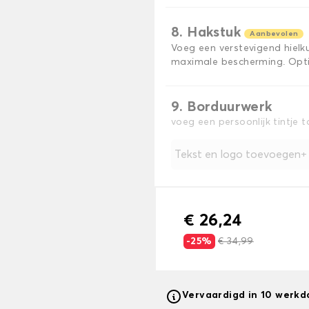
8. Hakstuk
Aanbevolen
Voeg een verstevigend hiel
maximale bescherming. Opti
9. Borduurwerk
voeg een persoonlijk tintje 
Tekst en logo toevoegen
€ 26,24
-25%
€ 34,99
Vervaardigd in 10 werk