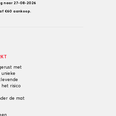
ng naar 27-08-2026
anaf €60 aankoop.
RKT
gerust met
 unieke
fklevende
 het risico
onder de mat
 een