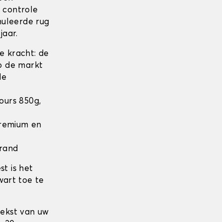
n controle
nuleerde rug
jaar.
 kracht: de
op de markt
de
lours 850g,
 Premium en
 rand
t is het
wart toe te
tekst van uw