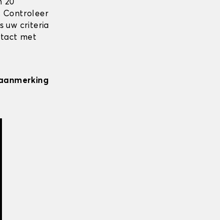
n 20
. Controleer
 uw criteria
ntact met
n aanmerking