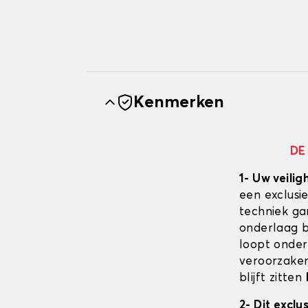
Kenmerken
DE
1- Uw veilig
een exclusi
techniek ga
onderlaag bl
loopt onder
veroorzaken
blijft zitten
2- Dit excl