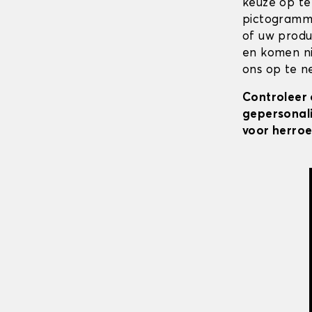
keuze op te
pictogramme
of uw produ
en komen ni
ons op te ne
Controleer 
gepersonali
voor herroe