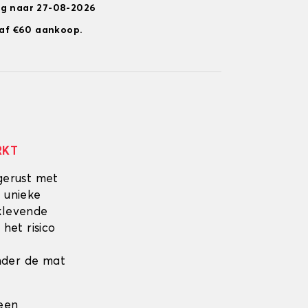
ng naar 27-08-2026
anaf €60 aankoop.
RKT
gerust met
 unieke
fklevende
 het risico
onder de mat
 een