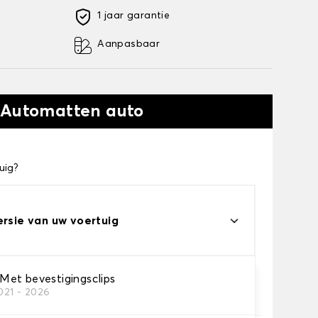
1 jaar garantie
Aanpasbaar
 Automatten auto
uig?
ersie van uw voertuig
et bevestigingsclips
021 - 2026
automatten