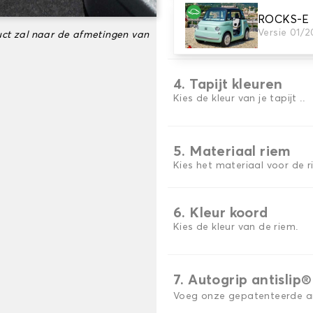
ROCKS-E Z
3. Aantal matten
Versie 01/2
ct zal naar de afmetingen van
Selecteer het aantal automa
4. Tapijt kleuren
Kies de kleur van je tapijt ..
5. Materiaal riem
Kies het materiaal voor de r
6. Kleur koord
Kies de kleur van de riem.
7. Autogrip antislip®
Voeg onze gepatenteerde ant