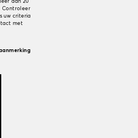
meer dan 20
. Controleer
 uw criteria
ntact met
n aanmerking