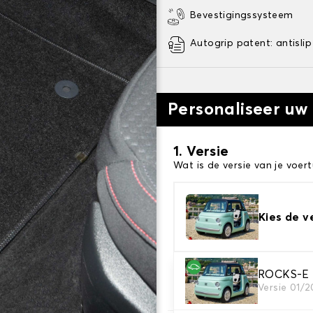
Bevestigingssysteem
Autogrip patent: antislip
Personaliseer uw
1. Versie
Wat is de versie van je voert
Kies de v
2. Materiaal
ROCKS-E M
Versie 01/2
Kies het materiaal van uw 