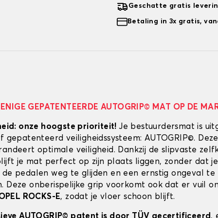
Geschatte gratis leveri
Betaling in 3x gratis, v
 ENIGE GEPATENTEERDE AUTOGRIP© MAT OP DE MA
heid: onze hoogste prioriteit!
Je bestuurdersmat is uit
ef gepatenteerd veiligheidssysteem: AUTOGRIP©. Deze
randeert optimale veiligheid. Dankzij de slipvaste zel
ijft je mat perfect op zijn plaats liggen, zonder dat je
 de pedalen weg te glijden en een ernstig ongeval te
. Deze onberispelijke grip voorkomt ook dat er vuil 
OPEL ROCKS-E
, zodat je vloer schoon blijft.
usieve AUTOGRIP© patent is door TÜV gecertificeerd
,