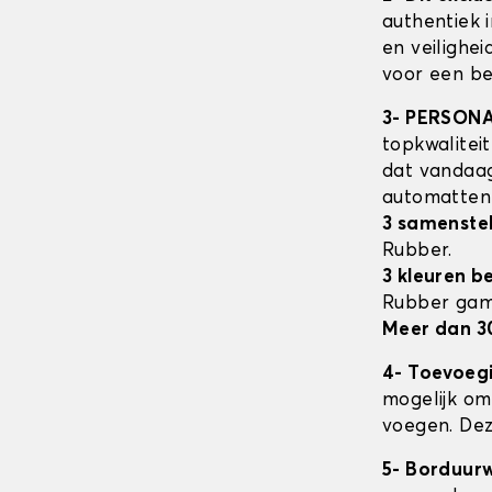
authentiek 
en veilighe
voor een be
3- PERSON
topkwalitei
dat vandaag
automatte
3 samenstel
Rubber.
3 kleuren b
Rubber ga
Meer dan 3
4- Toevoeg
mogelijk om 
voegen. Dez
5- Borduur