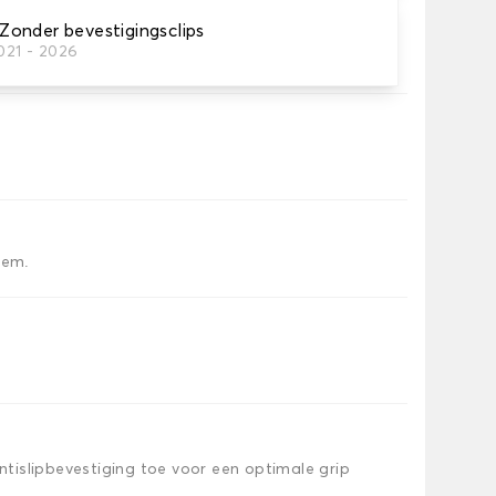
onder bevestigingsclips
021 - 2026
tten dat je nodig hebt.
iem.
islipbevestiging toe voor een optimale grip