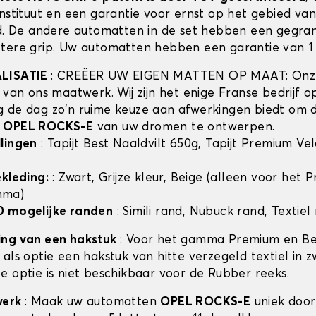
instituut en een garantie voor ernst op het gebied va
id. De andere automatten in de set hebben een gegra
tere grip. Uw automatten hebben een garantie van 1 
ALISATIE
: CREËER UW EIGEN MATTEN OP MAAT: Onze
t van ons maatwerk. Wij zijn het enige Franse bedrijf 
 de dag zo'n ruime keuze aan afwerkingen biedt om 
n
OPEL ROCKS-E
van uw dromen te ontwerpen.
lingen
: Tapijt Best Naaldvilt 650g, Tapijt Premium Ve
ekleding:
: Zwart, Grijze kleur, Beige (alleen voor het
mma)
0 mogelijke randen
: Simili rand, Nubuck rand, Textiel
ing van een hakstuk
: Voor het gamma Premium en Bes
als optie een hakstuk van hitte verzegeld textiel in z
e optie is niet beschikbaar voor de Rubber reeks.
werk
: Maak uw automatten
OPEL ROCKS-E
uniek door