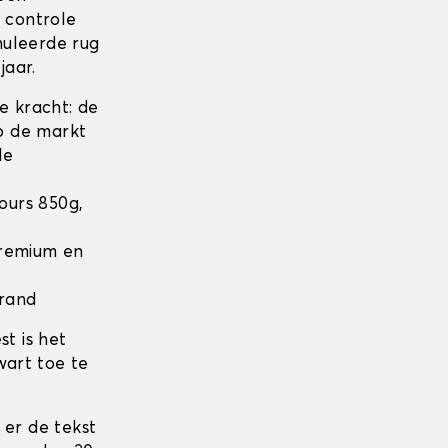
n controle
nuleerde rug
jaar.
 kracht: de
op de markt
de
lours 850g,
 Premium en
 rand
t is het
wart toe te
 er de tekst