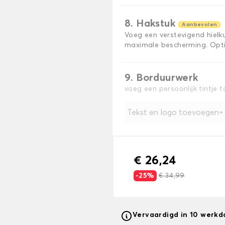
8. Hakstuk
Aanbevolen
Voeg een verstevigend hiel
maximale bescherming. Opti
9. Borduurwerk
voeg een persoonlijk tintje 
Tekst en logo toevoegen
€ 26,24
-25%
€ 34,99
Vervaardigd in 10 werk