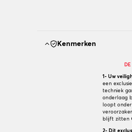
Kenmerken
DE
1- Uw veilig
een exclusi
techniek ga
onderlaag bl
loopt onder
veroorzaken
blijft zitten
2- Dit excl