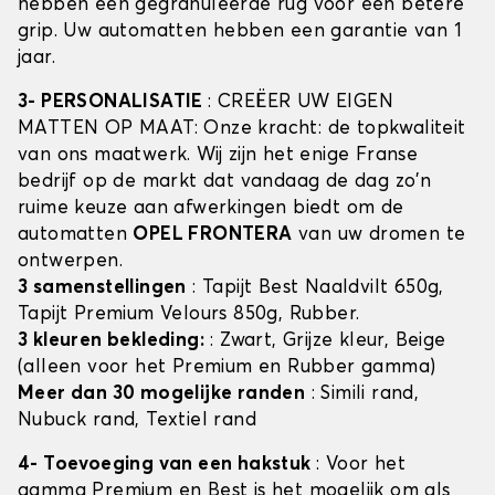
hebben een gegranuleerde rug voor een betere
grip. Uw automatten hebben een garantie van 1
jaar.
3- PERSONALISATIE
: CREËER UW EIGEN
MATTEN OP MAAT: Onze kracht: de topkwaliteit
van ons maatwerk. Wij zijn het enige Franse
bedrijf op de markt dat vandaag de dag zo'n
ruime keuze aan afwerkingen biedt om de
automatten
OPEL FRONTERA
van uw dromen te
ontwerpen.
3 samenstellingen
: Tapijt Best Naaldvilt 650g,
Tapijt Premium Velours 850g, Rubber.
3 kleuren bekleding:
: Zwart, Grijze kleur, Beige
(alleen voor het Premium en Rubber gamma)
Meer dan 30 mogelijke randen
: Simili rand,
Nubuck rand, Textiel rand
4- Toevoeging van een hakstuk
: Voor het
gamma Premium en Best is het mogelijk om als