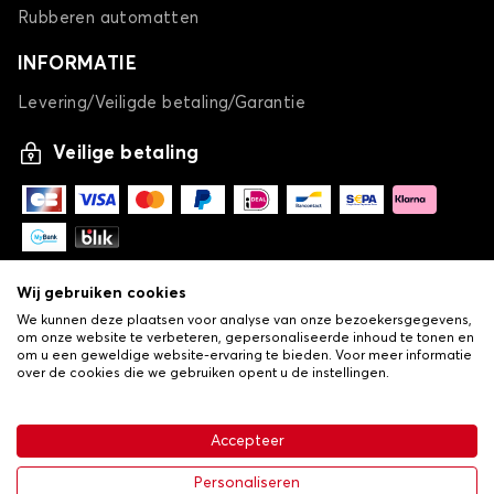
Rubberen automatten
INFORMATIE
Levering/Veiligde betaling/Garantie
Veilige betaling
Wij gebruiken cookies
We kunnen deze plaatsen voor analyse van onze bezoekersgegevens,
om onze website te verbeteren, gepersonaliseerde inhoud te tonen en
om u een geweldige website-ervaring te bieden. Voor meer informatie
over de cookies die we gebruiken opent u de instellingen.
-
© Copyright 2026 Lovauto
•
Algemene verkoopvoorwaarden
Privacy- en cookiebeleid
Accepteer
•
Livraison
€ 26,24
In winkelwagen
Personaliseren