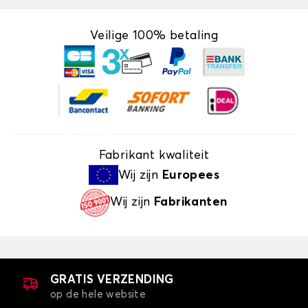
Veilige 100% betaling
Fabrikant kwaliteit
Wij zijn
Europees
Wij zijn
Fabrikanten
GRATIS VERZENDING
op de hele website