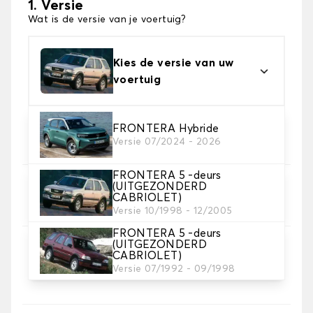
1. Versie
Wat is de versie van je voertuig?
Kies de versie van uw
voertuig
2. Materiaal
FRONTERA Hybride
Versie 07/2024 - 2026
Kies het materiaal van uw automatten
FRONTERA 5 -deurs
(UITGEZONDERD
3. Aantal matten
CABRIOLET)
Selecteer het aantal automatten dat je nodig hebt.
Versie 10/1998 - 12/2005
FRONTERA 5 -deurs
(UITGEZONDERD
4. Tapijt kleuren
CABRIOLET)
Kies de kleur van je tapijt ..
Versie 07/1992 - 09/1998