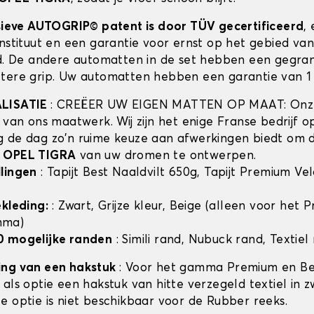
usieve AUTOGRIP© patent is door TÜV gecertificeerd
,
instituut en een garantie voor ernst op het gebied va
id. De andere automatten in de set hebben een gegra
tere grip. Uw automatten hebben een garantie van 1 
ALISATIE
: CREËER UW EIGEN MATTEN OP MAAT: Onze
t van ons maatwerk. Wij zijn het enige Franse bedrijf 
 de dag zo'n ruime keuze aan afwerkingen biedt om 
n
OPEL TIGRA
van uw dromen te ontwerpen.
lingen
: Tapijt Best Naaldvilt 650g, Tapijt Premium Ve
ekleding:
: Zwart, Grijze kleur, Beige (alleen voor het
mma)
0 mogelijke randen
: Simili rand, Nubuck rand, Textiel
ing van een hakstuk
: Voor het gamma Premium en Bes
als optie een hakstuk van hitte verzegeld textiel in z
e optie is niet beschikbaar voor de Rubber reeks.