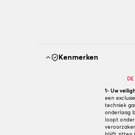
Kenmerken
DE
1- Uw veilig
een exclusi
techniek ga
onderlaag bl
loopt onder
veroorzaken
blijft zitten