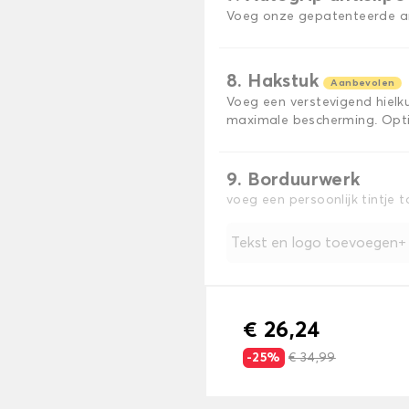
Voeg onze gepatenteerde ant
8. Hakstuk
Aanbevolen
Voeg een verstevigend hiel
maximale bescherming. Opti
9. Borduurwerk
voeg een persoonlijk tintje 
Tekst en logo toevoegen
€ 26,24
-25%
€ 34,99