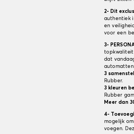
2- Dit excl
authentiek 
en veilighe
voor een be
3- PERSON
topkwalitei
dat vandaag
automatte
3 samenstel
Rubber.
3 kleuren b
Rubber ga
Meer dan 3
4- Toevoeg
mogelijk om 
voegen. Dez