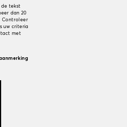
 de tekst
meer dan 20
. Controleer
 uw criteria
ntact met
n aanmerking