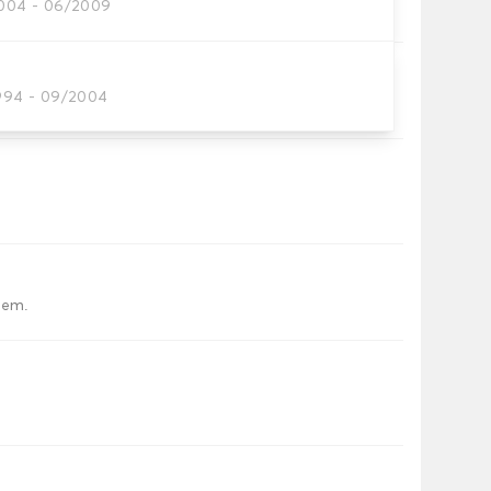
2004 - 06/2009
automatten
1994 - 09/2004
tten dat je nodig hebt.
iem.