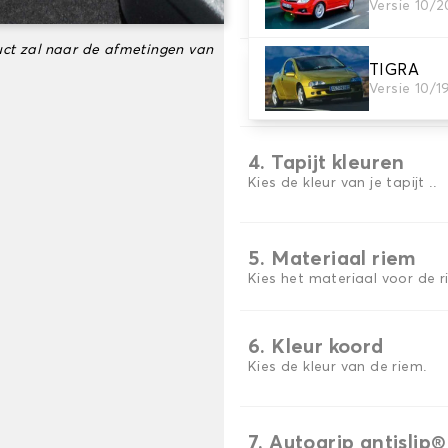
Versie 10/
Kies het materiaal van uw 
ct zal naar de afmetingen van
TIGRA
3. Aantal matten
Versie 10/
Selecteer het aantal automa
4. Tapijt kleuren
Kies de kleur van je tapijt ..
5. Materiaal riem
Kies het materiaal voor de r
6. Kleur koord
Kies de kleur van de riem.
7. Autogrip antislip®