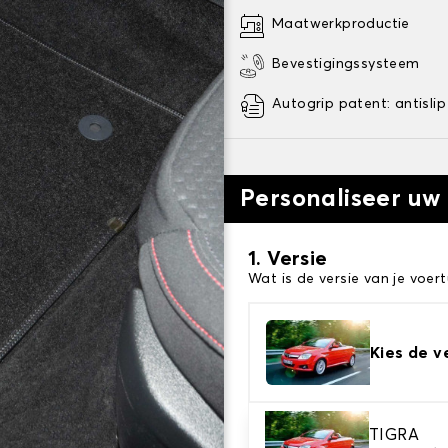
Maatwerkproductie
Bevestigingssysteem
Autogrip patent: antislip
Personaliseer uw
1. Versie
Wat is de versie van je voert
Kies de v
2. Materiaal
TIGRA