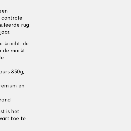
 een
n controle
nuleerde rug
jaar.
 kracht: de
op de markt
de
lours 850g,
 Premium en
 rand
t is het
wart toe te