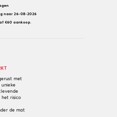
dagen
ng naar 26-08-2026
anaf €60 aankoop.
RKT
gerust met
 unieke
fklevende
 het risico
onder de mat