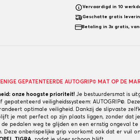
Vervaardigd in 10 werk
Geschatte gratis leveri
Betaling in 3x gratis, v
 ENIGE GEPATENTEERDE AUTOGRIP© MAT OP DE MA
heid: onze hoogste prioriteit!
Je bestuurdersmat is uit
ef gepatenteerd veiligheidssysteem: AUTOGRIP©. Deze
randeert optimale veiligheid. Dankzij de slipvaste zel
ijft je mat perfect op zijn plaats liggen, zonder dat je
 de pedalen weg te glijden en een ernstig ongeval te
. Deze onberispelijke grip voorkomt ook dat er vuil 
OPEL TIGRA
, zodat je vloer schoon blijft.