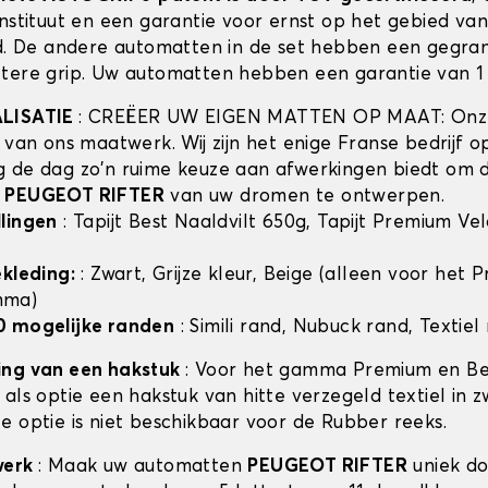
instituut en een garantie voor ernst op het gebied va
id. De andere automatten in de set hebben een gegra
tere grip. Uw automatten hebben een garantie van 1 
ALISATIE
: CREËER UW EIGEN MATTEN OP MAAT: Onze
t van ons maatwerk. Wij zijn het enige Franse bedrijf 
 de dag zo'n ruime keuze aan afwerkingen biedt om 
n
PEUGEOT RIFTER
van uw dromen te ontwerpen.
lingen
: Tapijt Best Naaldvilt 650g, Tapijt Premium Ve
ekleding:
: Zwart, Grijze kleur, Beige (alleen voor het
mma)
0 mogelijke randen
: Simili rand, Nubuck rand, Textiel
ing van een hakstuk
: Voor het gamma Premium en Bes
als optie een hakstuk van hitte verzegeld textiel in z
e optie is niet beschikbaar voor de Rubber reeks.
werk
: Maak uw automatten
PEUGEOT RIFTER
uniek do