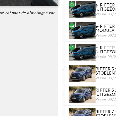
e-RIFTER 5
3. Aantal matten
(UITGEZ
ct zal naar de afmetingen van
Selecteer het aantal automa
Versie 09/
e-RIFTER
MODULAI
4. Tapijt kleuren
Versie 09/
Kies de kleur van je tapijt ..
e-RIFTER 7
(UITGEZ
5. Materiaal riem
Versie 09/
Kies het materiaal voor de r
RIFTER 5
STOELEN
Versie 09/
6. Kleur koord
Kies de kleur van de riem.
RIFTER 5 z
(UITGEZ
Versie 09/
7. Autogrip antislip®
Voeg onze gepatenteerde ant
RIFTER 7
STOELEN