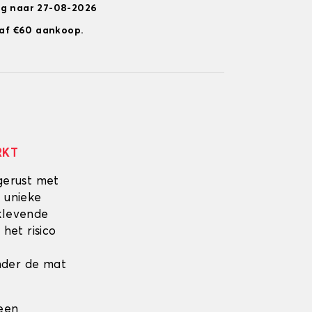
ng naar 27-08-2026
anaf €60 aankoop.
RKT
gerust met
 unieke
fklevende
 het risico
onder de mat
 een