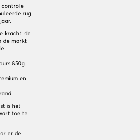
n controle
nuleerde rug
jaar.
 kracht: de
op de markt
de
lours 850g,
 Premium en
 rand
t is het
wart toe te
or er de