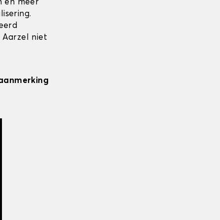
en en meer
isering.
seerd
 Aarzel niet
n aanmerking