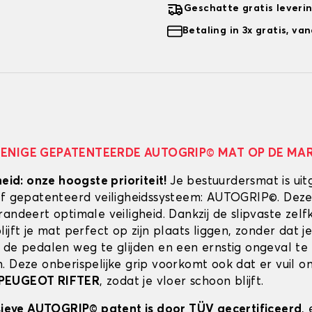
Geschatte gratis leveri
Betaling in 3x gratis, v
 ENIGE GEPATENTEERDE AUTOGRIP© MAT OP DE MA
heid: onze hoogste prioriteit!
Je bestuurdersmat is uit
ef gepatenteerd veiligheidssysteem: AUTOGRIP©. Deze
randeert optimale veiligheid. Dankzij de slipvaste zel
ijft je mat perfect op zijn plaats liggen, zonder dat je
 de pedalen weg te glijden en een ernstig ongeval te
. Deze onberispelijke grip voorkomt ook dat er vuil 
PEUGEOT RIFTER
, zodat je vloer schoon blijft.
usieve AUTOGRIP© patent is door TÜV gecertificeerd
,