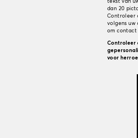
tekst van u
dan 20 pict
Controleer 
volgens uw 
om contact 
Controleer 
gepersonali
voor herroe