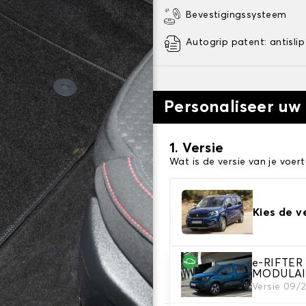
Bevestigingssysteem
Autogrip patent: antislip
Personaliseer uw
1. Versie
Wat is de versie van je voert
Kies de v
e-RIFTER
2. Materiaal
MODULAI
Kies het materiaal van uw 
Versie 09/