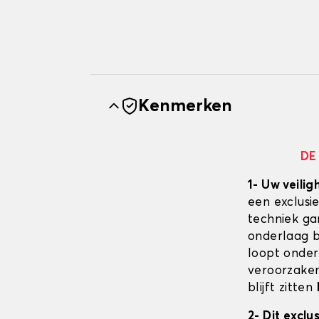
Kenmerken
DE
1- Uw veilig
een exclusi
techniek ga
onderlaag bl
loopt onder
veroorzaken
blijft zitten
2- Dit excl