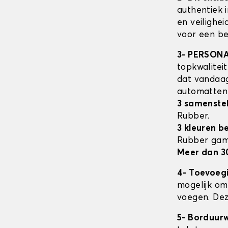
authentiek 
en veilighe
voor een be
3- PERSON
topkwalitei
dat vandaag
automatte
3 samenstel
Rubber.
3 kleuren b
Rubber ga
Meer dan 3
4- Toevoeg
mogelijk om 
voegen. Dez
5- Borduur