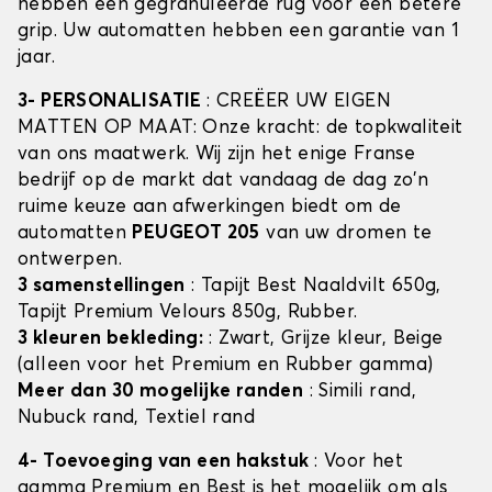
hebben een gegranuleerde rug voor een betere
grip. Uw automatten hebben een garantie van 1
jaar.
3- PERSONALISATIE
: CREËER UW EIGEN
MATTEN OP MAAT: Onze kracht: de topkwaliteit
van ons maatwerk. Wij zijn het enige Franse
bedrijf op de markt dat vandaag de dag zo'n
ruime keuze aan afwerkingen biedt om de
automatten
PEUGEOT 205
van uw dromen te
ontwerpen.
3 samenstellingen
: Tapijt Best Naaldvilt 650g,
Tapijt Premium Velours 850g, Rubber.
3 kleuren bekleding:
: Zwart, Grijze kleur, Beige
(alleen voor het Premium en Rubber gamma)
Meer dan 30 mogelijke randen
: Simili rand,
Nubuck rand, Textiel rand
4- Toevoeging van een hakstuk
: Voor het
gamma Premium en Best is het mogelijk om als