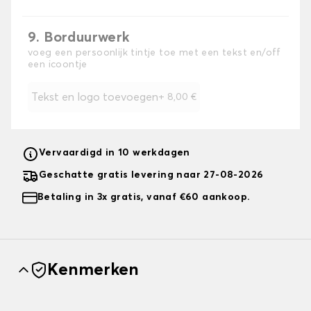
9. Borduurwerk
voeg een persoonlijk tintje toe met een tekst en/off
een icoontje
Tekst en logo toevoegen
+
8,00 €
Vervaardigd in 10 werkdagen
Geschatte gratis levering naar 27-08-2026
Betaling in 3x gratis, vanaf €60 aankoop.
Kenmerken