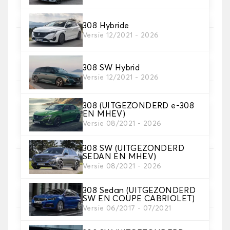
308 Hybride
Versie 12/2021 - 2026
5. Materiaal riem
Kies het materiaal voor de riem.
308 SW Hybrid
Versie 12/2021 - 2026
308 (UITGEZONDERD e-308
6. Kleur koord
EN MHEV)
Versie 08/2021 - 2026
Kies de kleur van de riem.
308 SW (UITGEZONDERD
SEDAN EN MHEV)
7. Autogrip antislip®
Versie 08/2021 - 2026
Voeg onze gepatenteerde antislipbevestiging toe
voor een optimale grip
308 Sedan (UITGEZONDERD
SW EN COUPE CABRIOLET)
Versie 06/2017 - 07/2021
8. Hakstuk
Aanbevolen