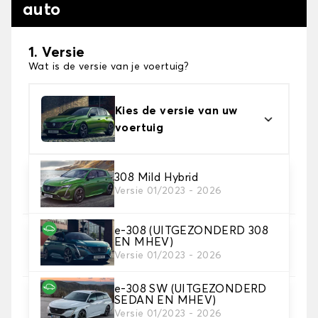
auto
1. Versie
Wat is de versie van je voertuig?
Kies de versie van uw
voertuig
2. Materiaal
308 Mild Hybrid
Versie 01/2023 - 2026
Kies het materiaal van uw automatten
e-308 (UITGEZONDERD 308
3. Aantal matten
EN MHEV)
Selecteer het aantal automatten dat je nodig hebt.
Versie 01/2023 - 2026
e-308 SW (UITGEZONDERD
SEDAN EN MHEV)
4. Tapijt kleuren
Versie 01/2023 - 2026
Kies de kleur van je tapijt ..