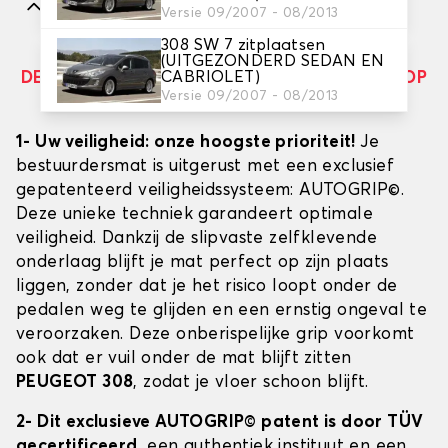
Kenmerken
Versie 09/2007 - 08/2013
308 SW 7 zitplaatsen
(UITGEZONDERD SEDAN EN
CABRIOLET)
DE ENIGE GEPATENTEERDE AUTOGRIP© MAT OP
Versie 09/2007 - 08/2013
DE MARKT
1- Uw veiligheid: onze hoogste prioriteit!
Je
bestuurdersmat is uitgerust met een exclusief
gepatenteerd veiligheidssysteem: AUTOGRIP©.
Deze unieke techniek garandeert optimale
veiligheid. Dankzij de slipvaste zelfklevende
onderlaag blijft je mat perfect op zijn plaats
liggen, zonder dat je het risico loopt onder de
pedalen weg te glijden en een ernstig ongeval te
veroorzaken. Deze onberispelijke grip voorkomt
ook dat er vuil onder de mat blijft zitten
PEUGEOT 308
, zodat je vloer schoon blijft.
2- Dit exclusieve AUTOGRIP© patent is door TÜV
gecertificeerd
, een authentiek instituut en een