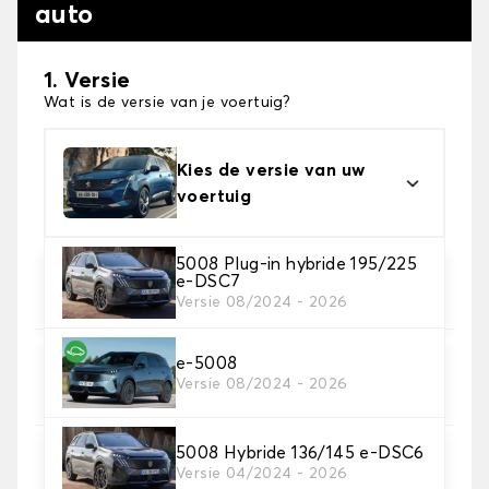
auto
1. Versie
Wat is de versie van je voertuig?
Kies de versie van uw
voertuig
5008 Plug-in hybride 195/225
2. Materiaal
e-DSC7
Kies het materiaal van uw automatten
Versie 08/2024 - 2026
e-5008
3. Aantal matten
Versie 08/2024 - 2026
Selecteer het aantal automatten dat je nodig hebt.
5008 Hybride 136/145 e-DSC6
4. Tapijt kleuren
Versie 04/2024 - 2026
Kies de kleur van je tapijt ..