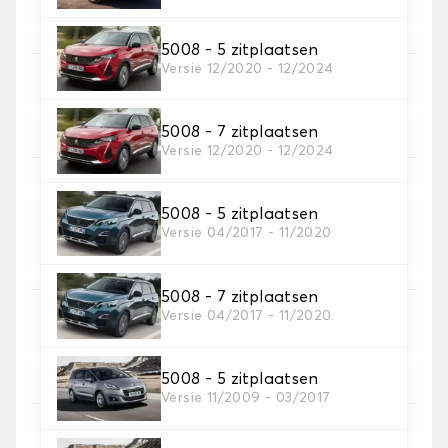
5008 - 5 zitplaatsen
Versie 12/2020 - 12/2024
5. Materiaal riem
Kies het materiaal voor de riem.
5008 - 7 zitplaatsen
Versie 12/2020 - 12/2024
5008 - 5 zitplaatsen
6. Kleur koord
Versie 04/2017 - 11/2020
Kies de kleur van de riem.
5008 - 7 zitplaatsen
Versie 04/2017 - 11/2020
7. Autogrip antislip®
Voeg onze gepatenteerde antislipbevestiging toe
voor een optimale grip
5008 - 5 zitplaatsen
Versie 11/2009 - 03/2017
8. Hakstuk
Aanbevolen