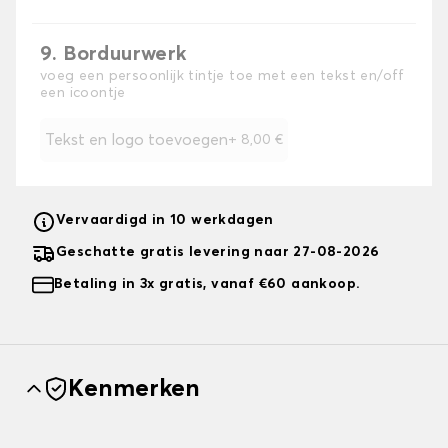
9. Borduurwerk
voeg een persoonlijk tintje toe met een tekst en/off
een icoontje
Tekst en logo toevoegen
+
8,00 €
Vervaardigd in 10 werkdagen
Geschatte gratis levering naar 27-08-2026
Betaling in 3x gratis, vanaf €60 aankoop.
Kenmerken