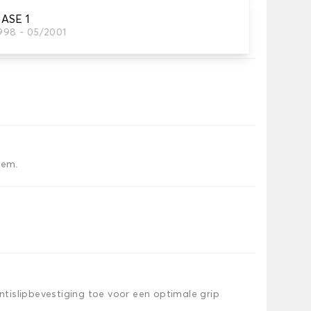
ASE 1
1998 - 05/2001
tten dat je nodig hebt.
iem.
islipbevestiging toe voor een optimale grip