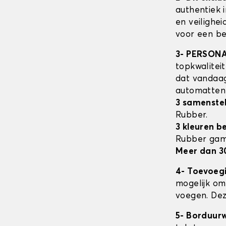
authentiek 
en veilighe
voor een be
3- PERSON
topkwalitei
dat vandaag
automatte
3 samenstel
Rubber.
3 kleuren b
Rubber ga
Meer dan 3
4- Toevoeg
mogelijk om 
voegen. Dez
5- Borduur