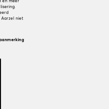
en en meer
isering.
seerd
 Aarzel niet
n aanmerking