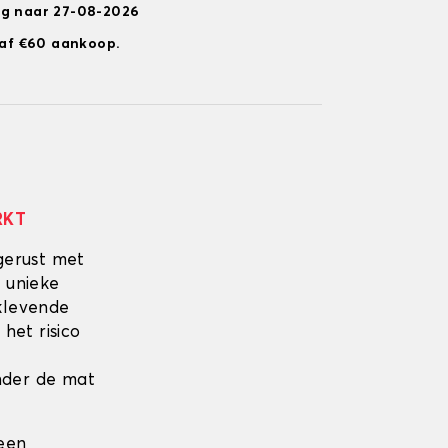
ng naar 27-08-2026
anaf €60 aankoop.
RKT
gerust met
 unieke
fklevende
 het risico
onder de mat
 een