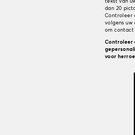
tekst van u
dan 20 pict
Controleer 
volgens uw 
om contact 
Controleer 
gepersonali
voor herroe