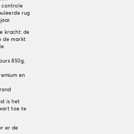
n controle
nuleerde rug
jaar.
 kracht: de
op de markt
de
lours 850g,
 Premium en
 rand
t is het
wart toe te
r er de