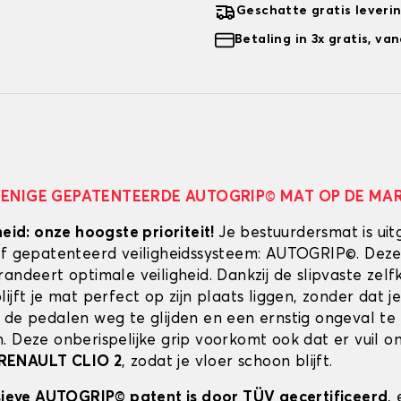
Geschatte gratis leveri
Betaling in 3x gratis, v
 ENIGE GEPATENTEERDE AUTOGRIP© MAT OP DE MA
heid: onze hoogste prioriteit!
Je bestuurdersmat is uit
ef gepatenteerd veiligheidssysteem: AUTOGRIP©. Deze
randeert optimale veiligheid. Dankzij de slipvaste zel
ijft je mat perfect op zijn plaats liggen, zonder dat je
 de pedalen weg te glijden en een ernstig ongeval te
. Deze onberispelijke grip voorkomt ook dat er vuil 
RENAULT CLIO 2
, zodat je vloer schoon blijft.
usieve AUTOGRIP© patent is door TÜV gecertificeerd
,