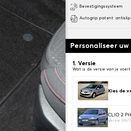
Bevestigingssysteem
Autogrip patent: antislip
Personaliseer uw
1. Versie
Wat is de versie van je voert
Kies de v
2. Materiaal
CLIO 2 P
Versie 06/
Kies het materiaal van uw 