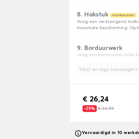
8. Hakstuk
Aanbevolen
Voeg een verstevigend hiel
maximale bescherming. Opti
9. Borduurwerk
voeg een persoonlijk tintje 
Tekst en logo toevoegen
€ 26,24
-25%
€ 34,99
Vervaardigd in 10 werk