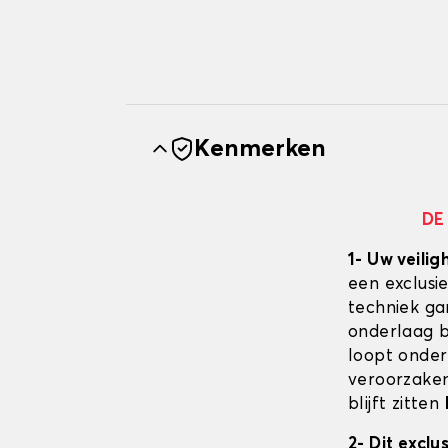
Kenmerken
DE
1- Uw veilig
een exclusi
techniek ga
onderlaag bl
loopt onder
veroorzaken
blijft zitten
2- Dit excl