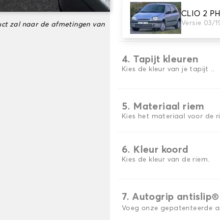
CLIO 2 PH
3. Aantal matten
Versie 03/
ct zal naar de afmetingen van
Selecteer het aantal automa
4. Tapijt kleuren
Kies de kleur van je tapijt ..
5. Materiaal riem
Kies het materiaal voor de r
6. Kleur koord
Kies de kleur van de riem.
7. Autogrip antislip®
Voeg onze gepatenteerde ant