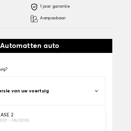
1 jaar garantie
Aanpasbaar
 Automatten auto
uig?
ersie van uw voertuig
HASE 2
2001 - 08/2005
automatten