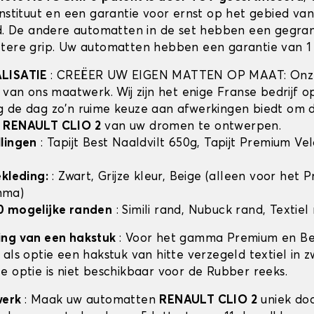
instituut en een garantie voor ernst op het gebied va
id. De andere automatten in de set hebben een gegra
tere grip. Uw automatten hebben een garantie van 1 
ALISATIE
: CREËER UW EIGEN MATTEN OP MAAT: Onze
t van ons maatwerk. Wij zijn het enige Franse bedrijf 
 de dag zo'n ruime keuze aan afwerkingen biedt om 
n
RENAULT CLIO 2
van uw dromen te ontwerpen.
lingen
: Tapijt Best Naaldvilt 650g, Tapijt Premium Ve
ekleding:
: Zwart, Grijze kleur, Beige (alleen voor het
mma)
0 mogelijke randen
: Simili rand, Nubuck rand, Textiel
ing van een hakstuk
: Voor het gamma Premium en Bes
als optie een hakstuk van hitte verzegeld textiel in z
e optie is niet beschikbaar voor de Rubber reeks.
werk
: Maak uw automatten
RENAULT CLIO 2
uniek doo