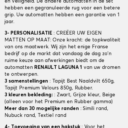
en veiligheid. De andere automatten in de set
hebben een gegranuleerde rug voor een betere
grip. Uw automatten hebben een garantie van 1
jaar.
3- PERSONALISATIE
: CREËER UW EIGEN
MATTEN OP MAAT: Onze kracht: de topkwaliteit
van ons maatwerk. Wij zijn het enige Franse
bedrijf op de markt dat vandaag de dag zo'n
ruime keuze aan afwerkingen biedt om de
automatten
RENAULT LAGUNA 1
van uw dromen
te ontwerpen.
3 samenstellingen
: Tapijt Best Naaldvilt 650g,
Tapijt Premium Velours 850g, Rubber.
3 kleuren bekleding:
: Zwart, Grijze kleur, Beige
(alleen voor het Premium en Rubber gamma)
Meer dan 30 mogelijke randen
: Simili rand,
Nubuck rand, Textiel rand
4- Toevoeging van een hakstuk
: Voor het