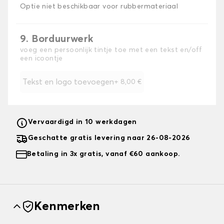
Optie niet beschikbaar voor rubbermateriaal
9. Borduurwerk
voeg een persoonlijk tintje toe met een tekst en/off
een icoontje
Tekst en logo toevoegen
+
8,00 €
Vervaardigd in 10 werkdagen
Geschatte gratis levering naar 26-08-2026
Betaling in 3x gratis, vanaf €60 aankoop.
Kenmerken