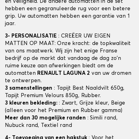
en veiligheid. De andere automatten in de set
hebben een gegranuleerde rug voor een betere
grip. Uw automatten hebben een garantie van 1
jaar.
3- PERSONALISATIE
: CREËER UW EIGEN
MATTEN OP MAAT: Onze kracht: de topkwaliteit
van ons maatwerk. Wij zijn het enige Franse
bedrijf op de markt dat vandaag de dag zo'n
ruime keuze aan afwerkingen biedt om de
automatten
RENAULT LAGUNA 2
van uw dromen
te ontwerpen.
3 samenstellingen
: Tapijt Best Naaldvilt 650g,
Tapijt Premium Velours 850g, Rubber.
3 kleuren bekleding:
: Zwart, Grijze kleur, Beige
(alleen voor het Premium en Rubber gamma)
Meer dan 30 mogelijke randen
: Simili rand,
Nubuck rand, Textiel rand
4- Toevoeging van een hakstuk
: Voor het