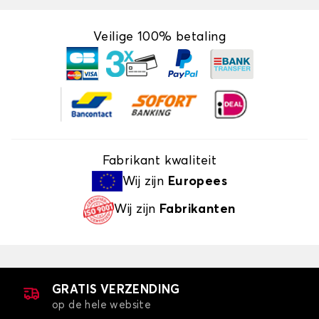
Veilige 100% betaling
Fabrikant kwaliteit
Wij zijn
Europees
Wij zijn
Fabrikanten
GRATIS VERZENDING
op de hele website