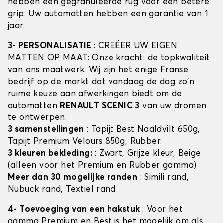
hebben een gegranuleerde rug voor een betere
grip. Uw automatten hebben een garantie van 1
jaar.
3- PERSONALISATIE
: CREËER UW EIGEN
MATTEN OP MAAT: Onze kracht: de topkwaliteit
van ons maatwerk. Wij zijn het enige Franse
bedrijf op de markt dat vandaag de dag zo'n
ruime keuze aan afwerkingen biedt om de
automatten
RENAULT SCENIC 3
van uw dromen
te ontwerpen.
3 samenstellingen
: Tapijt Best Naaldvilt 650g,
Tapijt Premium Velours 850g, Rubber.
3 kleuren bekleding:
: Zwart, Grijze kleur, Beige
(alleen voor het Premium en Rubber gamma)
Meer dan 30 mogelijke randen
: Simili rand,
Nubuck rand, Textiel rand
4- Toevoeging van een hakstuk
: Voor het
gamma Premium en Best is het mogelijk om als