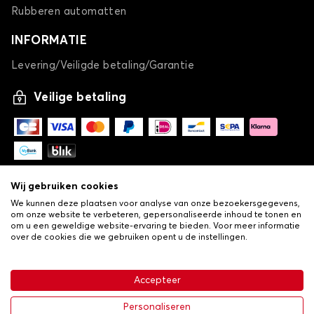
Rubberen automatten
INFORMATIE
Levering/Veiligde betaling/Garantie
Veilige betaling
Wij gebruiken cookies
We kunnen deze plaatsen voor analyse van onze bezoekersgegevens,
om onze website te verbeteren, gepersonaliseerde inhoud te tonen en
om u een geweldige website-ervaring te bieden. Voor meer informatie
over de cookies die we gebruiken opent u de instellingen.
-
© Copyright 2026 Lovauto
•
Algemene verkoopvoorwaarden
Privacy- en cookiebeleid
Accepteer
•
Livraison
€ 26,24
In winkelwagen
Personaliseren