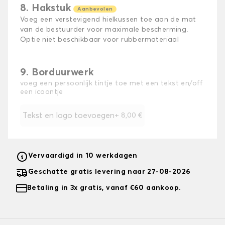
8. Hakstuk
Aanbevolen
Voeg een verstevigend hielkussen toe aan de mat
van de bestuurder voor maximale bescherming.
Optie niet beschikbaar voor rubbermateriaal
9. Borduurwerk
voeg een persoonlijk tintje toe met een tekst en/off
een icoontje
Tekst en logo toevoegen
+
8,00 €
Vervaardigd in 10 werkdagen
Geschatte gratis levering naar 27-08-2026
Betaling in 3x gratis, vanaf €60 aankoop.