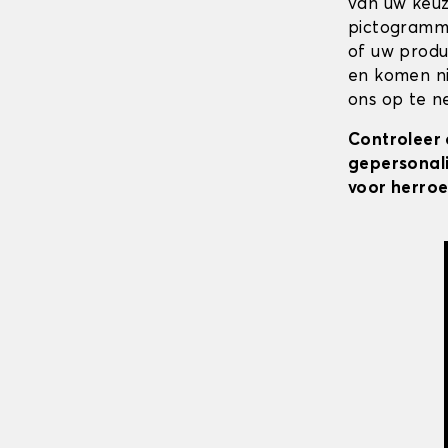
van uw keuz
pictogramme
of uw produ
en komen ni
ons op te ne
Controleer 
gepersonali
voor herroe