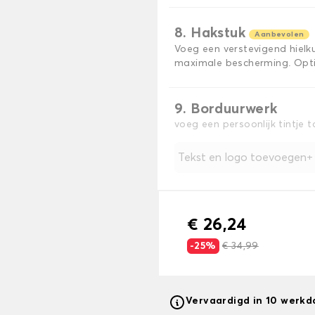
8. Hakstuk
Aanbevolen
Voeg een verstevigend hiel
maximale bescherming. Opti
9. Borduurwerk
voeg een persoonlijk tintje 
Tekst en logo toevoegen
€ 26,24
-25%
€ 34,99
Vervaardigd in 10 werk