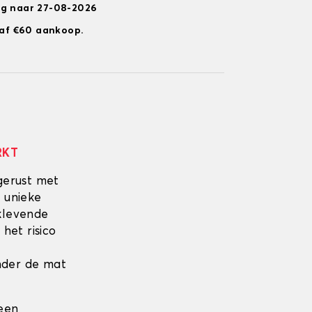
ng naar 27-08-2026
anaf €60 aankoop.
RKT
gerust met
 unieke
fklevende
 het risico
onder de mat
 een