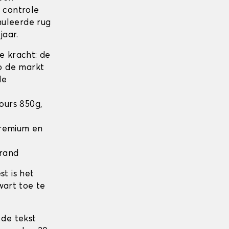
n controle
nuleerde rug
jaar.
 kracht: de
op de markt
de
lours 850g,
 Premium en
 rand
t is het
wart toe te
 de tekst