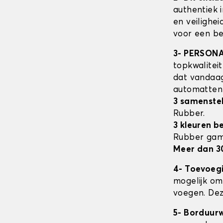
authentiek 
en veilighe
voor een be
3- PERSON
topkwalitei
dat vandaag
automatte
3 samenstel
Rubber.
3 kleuren b
Rubber ga
Meer dan 3
4- Toevoeg
mogelijk om 
voegen. Dez
5- Borduur