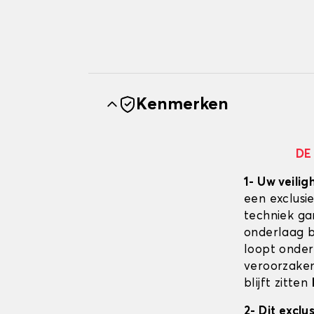
Kenmerken
DE
1- Uw veilig
een exclusi
techniek ga
onderlaag bl
loopt onder
veroorzaken
blijft zitten
2- Dit excl