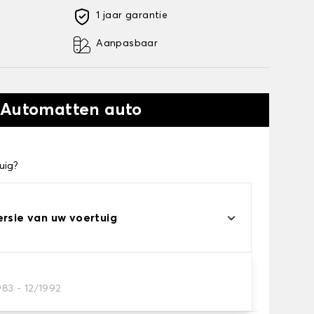
1 jaar garantie
Aanpasbaar
 Automatten auto
uig?
ersie van uw voertuig
983 - 12/1992
automatten