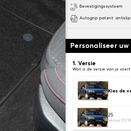
Bevestigingssysteem
Autogrip patent: antislip
Personaliseer uw
1. Versie
Wat is de versie van je voert
Kies de v
2. Materiaal
25
Versie 01/1
Kies het materiaal van uw 