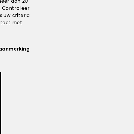
meer dan 20
. Controleer
 uw criteria
ntact met
n aanmerking