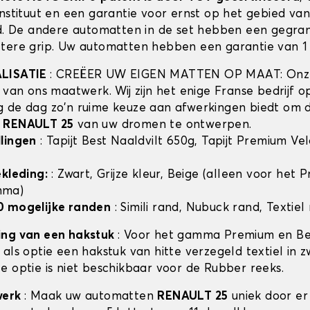
instituut en een garantie voor ernst op het gebied va
id. De andere automatten in de set hebben een gegra
tere grip. Uw automatten hebben een garantie van 1 
ALISATIE
: CREËER UW EIGEN MATTEN OP MAAT: Onze
t van ons maatwerk. Wij zijn het enige Franse bedrijf 
 de dag zo'n ruime keuze aan afwerkingen biedt om 
n
RENAULT 25
van uw dromen te ontwerpen.
lingen
: Tapijt Best Naaldvilt 650g, Tapijt Premium Ve
ekleding:
: Zwart, Grijze kleur, Beige (alleen voor het
mma)
0 mogelijke randen
: Simili rand, Nubuck rand, Textiel
ing van een hakstuk
: Voor het gamma Premium en Bes
als optie een hakstuk van hitte verzegeld textiel in z
e optie is niet beschikbaar voor de Rubber reeks.
werk
: Maak uw automatten
RENAULT 25
uniek door er