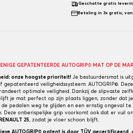
Geschatte gratis leveri
Betaling in 3x gratis, v
 ENIGE GEPATENTEERDE AUTOGRIP© MAT OP DE MA
heid: onze hoogste prioriteit!
Je bestuurdersmat is uit
ef gepatenteerd veiligheidssysteem: AUTOGRIP©. Deze
randeert optimale veiligheid. Dankzij de slipvaste zel
ijft je mat perfect op zijn plaats liggen, zonder dat je
 de pedalen weg te glijden en een ernstig ongeval te
. Deze onberispelijke grip voorkomt ook dat er vuil 
RENAULT 25
, zodat je vloer schoon blijft.
usieve AUTOGRIP© patent is door TÜV gecertificeerd
,