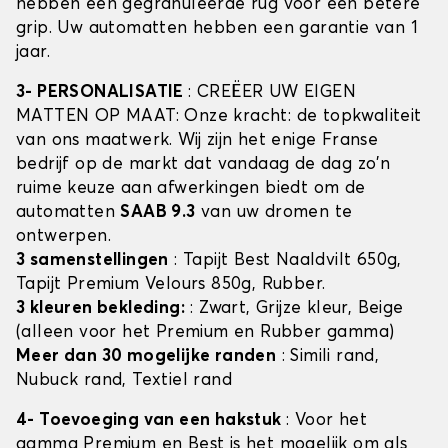
hebben een gegranuleerde rug voor een betere
grip. Uw automatten hebben een garantie van 1
jaar.
3- PERSONALISATIE
: CREËER UW EIGEN
MATTEN OP MAAT: Onze kracht: de topkwaliteit
van ons maatwerk. Wij zijn het enige Franse
bedrijf op de markt dat vandaag de dag zo'n
ruime keuze aan afwerkingen biedt om de
automatten
SAAB 9.3
van uw dromen te
ontwerpen.
3 samenstellingen
: Tapijt Best Naaldvilt 650g,
Tapijt Premium Velours 850g, Rubber.
3 kleuren bekleding:
: Zwart, Grijze kleur, Beige
(alleen voor het Premium en Rubber gamma)
Meer dan 30 mogelijke randen
: Simili rand,
Nubuck rand, Textiel rand
4- Toevoeging van een hakstuk
: Voor het
gamma Premium en Best is het mogelijk om als