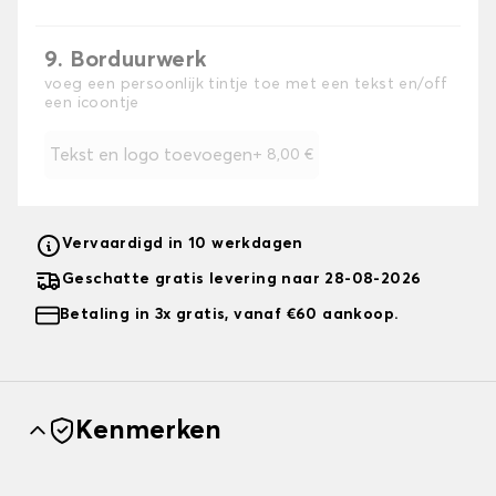
9. Borduurwerk
voeg een persoonlijk tintje toe met een tekst en/off
een icoontje
Tekst en logo toevoegen
+
8,00 €
Vervaardigd in 10 werkdagen
Geschatte gratis levering naar 28-08-2026
Betaling in 3x gratis, vanaf €60 aankoop.
Kenmerken