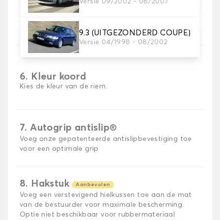
Versie 09/2002 - 08/2007
5. Materiaal riem
Kies het materiaal voor de riem.
9.3 (UITGEZONDERD COUPE)
Versie 04/1998 - 08/2002
6. Kleur koord
Kies de kleur van de riem.
7. Autogrip antislip®
Voeg onze gepatenteerde antislipbevestiging toe
voor een optimale grip
8. Hakstuk
Aanbevolen
Voeg een verstevigend hielkussen toe aan de mat
van de bestuurder voor maximale bescherming.
Optie niet beschikbaar voor rubbermateriaal