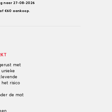
ng naar 27-08-2026
anaf €60 aankoop.
RKT
gerust met
 unieke
fklevende
 het risico
onder de mat
 een