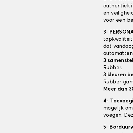
authentiek 
en veilighe
voor een be
3- PERSON
topkwalitei
dat vandaag
automatte
3 samenstel
Rubber.
3 kleuren b
Rubber ga
Meer dan 3
4- Toevoeg
mogelijk om 
voegen. Dez
5- Borduur