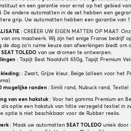
instituut en een garantie voor ernst op het gebied va
id. De andere automatten in de set hebben een gegra
tere grip. Uw automatten hebben een garantie van 1 
ALISATIE
: CREËER UW EIGEN MATTEN OP MAAT: Onze
t van ons maatwerk. Wij zijn het enige Franse bedrijf 
 de dag zo'n ruime keuze aan afwerkingen biedt om 
n
SEAT TOLEDO
van uw dromen te ontwerpen.
lingen
: Tapijt Best Naaldvilt 650g, Tapijt Premium Ve
ekleding:
: Zwart, Grijze kleur, Beige (alleen voor het
mma)
0 mogelijke randen
: Simili rand, Nubuck rand, Textiel
ing van een hakstuk
: Voor het gamma Premium en Bes
als optie een hakstuk van hitte verzegeld textiel in z
e optie is niet beschikbaar voor de Rubber reeks.
werk
: Maak uw automatten
SEAT TOLEDO
uniek door 