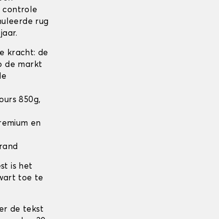
n controle
nuleerde rug
jaar.
 kracht: de
op de markt
de
lours 850g,
 Premium en
 rand
t is het
wart toe te
er de tekst