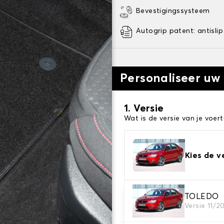
Bevestigingssysteem
Autogrip patent: antislip
Personaliseer uw
1. Versie
Wat is de versie van je voert
Kies de v
2. Materiaal
TOLEDO
Versie 11/2
Kies het materiaal van uw 