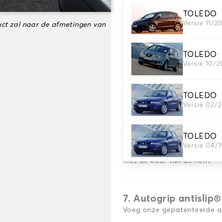
TOLEDO
3. Aantal matten
Versie 11/
ct zal naar de afmetingen van
Selecteer het aantal automa
TOLEDO
4. Tapijt kleuren
Versie 10/
Kies de kleur van je tapijt ..
TOLEDO
Versie 02/
5. Materiaal riem
Kies het materiaal voor de r
TOLEDO
Versie 04/
6. Kleur koord
Kies de kleur van de riem.
7. Autogrip antislip®
Voeg onze gepatenteerde ant