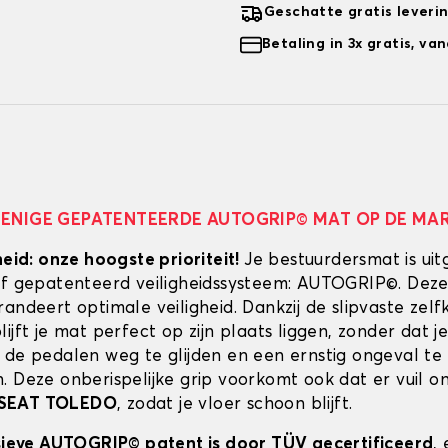
Geschatte gratis leveri
Betaling in 3x gratis, v
 ENIGE GEPATENTEERDE AUTOGRIP© MAT OP DE MA
heid: onze hoogste prioriteit!
Je bestuurdersmat is uit
ef gepatenteerd veiligheidssysteem: AUTOGRIP©. Deze
randeert optimale veiligheid. Dankzij de slipvaste zel
ijft je mat perfect op zijn plaats liggen, zonder dat je
 de pedalen weg te glijden en een ernstig ongeval te
. Deze onberispelijke grip voorkomt ook dat er vuil 
SEAT TOLEDO
, zodat je vloer schoon blijft.
usieve AUTOGRIP© patent is door TÜV gecertificeerd
,