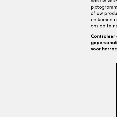
van uw keuz
pictogramme
of uw produ
en komen ni
ons op te ne
Controleer 
gepersonali
voor herroe