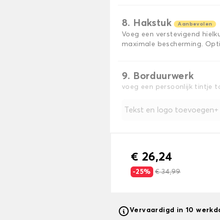
8. Hakstuk
Aanbevolen
Voeg een verstevigend hiel
maximale bescherming. Opti
9. Borduurwerk
voeg een persoonlijk tintje 
Tekst en logo toevoegen
€ 26,24
-25%
€ 34,99
Vervaardigd in 10 werk