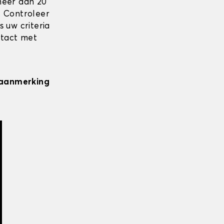
meer dan 20
. Controleer
 uw criteria
ntact met
n aanmerking