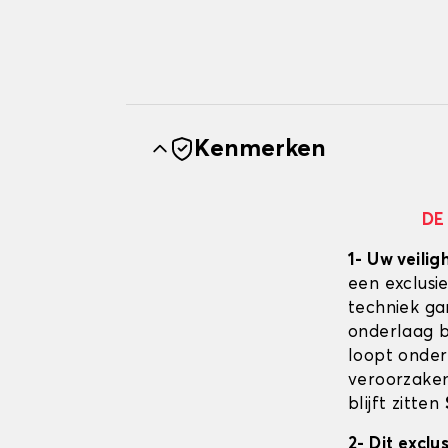
Kenmerken
DE
1- Uw veilig
een exclusi
techniek ga
onderlaag bl
loopt onder
veroorzaken
blijft zitten
2- Dit excl