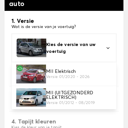
auto
1. Versie
Wat is de versie van je voertuig?
Kies de versie van uw
voertuig
2. Materiaal
MII Elektrisch
Versie 01/2020 - 2026
Kies het materiaal van uw automatten
MII (UITGEZONDERD
3. Aantal matten
ELEKTRISCH)
Selecteer het aantal automatten dat je nodig hebt.
Versie 01/2012 - 08/2019
4. Tapijt kleuren
Kies de kleur van je tapijt ..