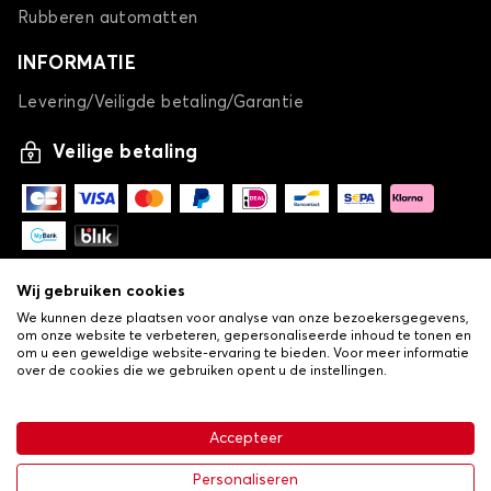
Rubberen automatten
INFORMATIE
Levering/Veiligde betaling/Garantie
Veilige betaling
Wij gebruiken cookies
We kunnen deze plaatsen voor analyse van onze bezoekersgegevens,
om onze website te verbeteren, gepersonaliseerde inhoud te tonen en
om u een geweldige website-ervaring te bieden. Voor meer informatie
over de cookies die we gebruiken opent u de instellingen.
-
© Copyright 2026 Lovauto
•
Algemene verkoopvoorwaarden
Privacy- en cookiebeleid
Accepteer
•
Livraison
€ 26,24
In winkelwagen
Personaliseren