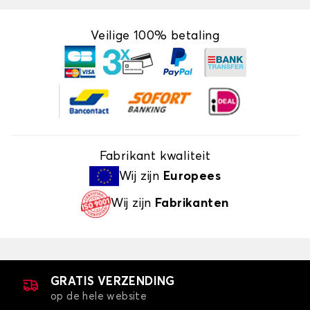
Veilige 100% betaling
Fabrikant kwaliteit
Wij zijn
Europees
Wij zijn
Fabrikanten
GRATIS VERZENDING
op de hele website