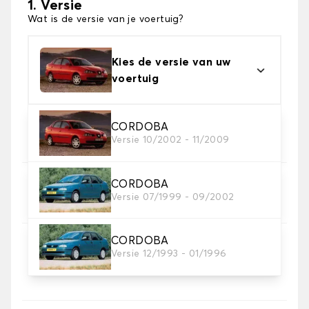
1. Versie
Wat is de versie van je voertuig?
Kies de versie van uw
voertuig
2. Materiaal
CORDOBA
Versie 10/2002 - 11/2009
Kies het materiaal van uw automatten
CORDOBA
3. Aantal matten
Versie 07/1999 - 09/2002
Selecteer het aantal automatten dat je nodig hebt.
CORDOBA
4. Tapijt kleuren
Versie 12/1993 - 01/1996
Kies de kleur van je tapijt ..