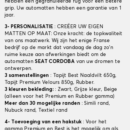
hebben een gegranuleerde rug voor een betere
grip. Uw automatten hebben een garantie van 1
jaar.
3- PERSONALISATIE
: CREËER UW EIGEN
MATTEN OP MAAT: Onze kracht: de topkwaliteit
van ons maatwerk. Wij zijn het enige Franse
bedrijf op de markt dat vandaag de dag zo'n
ruime keuze aan afwerkingen biedt om de
automatten
SEAT CORDOBA
van uw dromen te
ontwerpen.
3 samenstellingen
: Tapijt Best Naaldvilt 650g,
Tapijt Premium Velours 850g, Rubber.
3 kleuren bekleding:
: Zwart, Grijze kleur, Beige
(alleen voor het Premium en Rubber gamma)
Meer dan 30 mogelijke randen
: Simili rand,
Nubuck rand, Textiel rand
4- Toevoeging van een hakstuk
: Voor het
gamma Premium en Best is het mogelijk om als