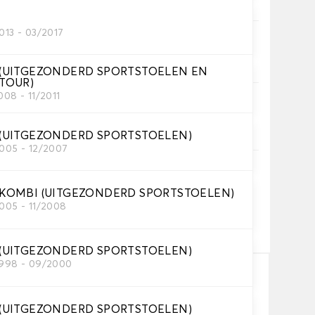
013 - 03/2017
oezen.
 (UITGEZONDERD SPORTSTOELEN EN
TOUR)
008 - 11/2011
ezen.
 (UITGEZONDERD SPORTSTOELEN)
2005 - 12/2007
toe met een tekst en/off een icoontje
 KOMBI (UITGEZONDERD SPORTSTOELEN)
2005 - 11/2008
+ 12,00€
 (UITGEZONDERD SPORTSTOELEN)
1998 - 09/2000
In winkelwagen
 (UITGEZONDERD SPORTSTOELEN)