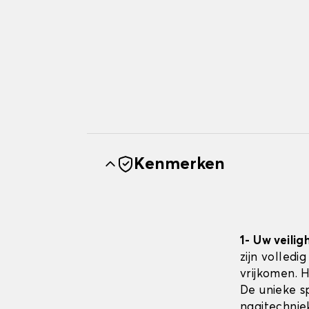
Kenmerken
1- Uw veilig
zijn volledi
vrijkomen. 
De unieke sp
naaitechnie