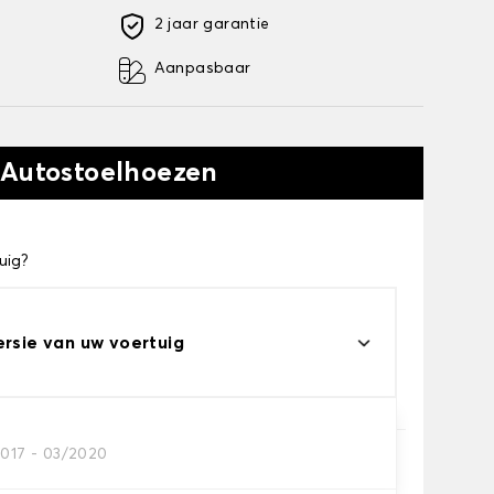
2 jaar garantie
Aanpasbaar
 Autostoelhoezen
uig?
ersie van uw voertuig
2017 - 03/2020
e je nodig hebt