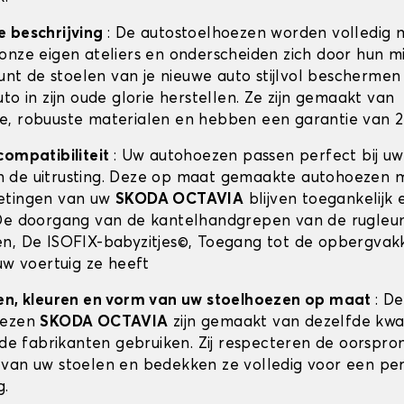
e beschrijving
: De autostoelhoezen worden volledig 
onze eigen ateliers en onderscheiden zich door hun m
kunt de stoelen van je nieuwe auto stijlvol beschermen 
to in zijn oude glorie herstellen. Ze zijn gemaakt van
, robuuste materialen en hebben een garantie van 2 
compatibiliteit
: Uw autohoezen passen perfect bij u
 de uitrusting. Deze op maat gemaakte autohoezen 
etingen van uw
SKODA OCTAVIA
blijven toegankelijk e
De doorgang van de kantelhandgrepen van de rugleun
n, De ISOFIX-babyzitjes©, Toegang tot de opbergvak
uw voertuig ze heeft
en, kleuren en vorm van uw stoelhoezen op maat
: De
oezen
SKODA OCTAVIA
zijn gemaakt van dezelfde kwal
 de fabrikanten gebruiken. Zij respecteren de oorspron
van uw stoelen en bedekken ze volledig voor een pe
g.