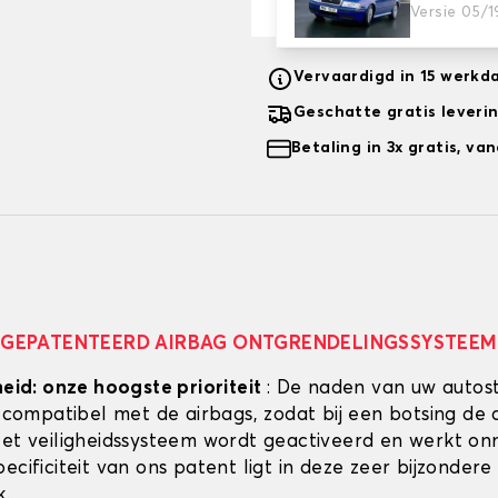
Versie 05/
Vervaardigd in 15 werkd
Geschatte gratis leveri
Betaling in 3x gratis, v
GEPATENTEERD AIRBAG ONTGRENDELINGSSYSTEEM
heid: onze hoogste prioriteit
: De naden van uw autos
g compatibel met de airbags, zodat bij een botsing de 
Het veiligheidssysteem wordt geactiveerd en werkt onmi
ecificiteit van ons patent ligt in deze zeer bijzondere
k.