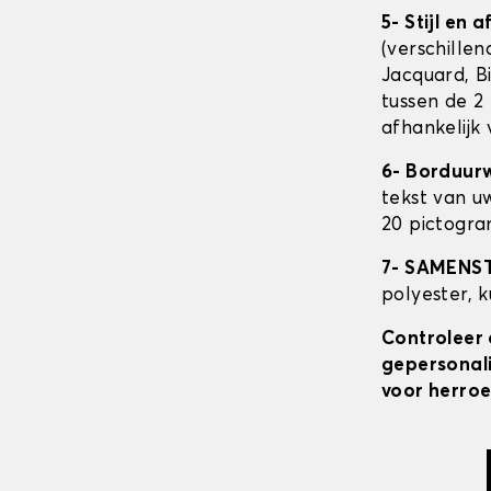
5- Stijl en 
(verschillen
Jacquard, Bi
tussen de 2 
afhankelijk
6- Borduur
tekst van u
20 pictogra
7- SAMENS
polyester, 
Controleer 
gepersonali
voor herroe