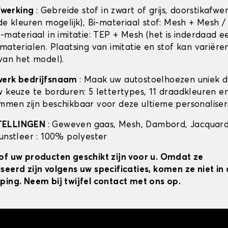
afwerking
: Gebreide stof in zwart of grijs, doorstikafwe
de kleuren mogelijk), Bi-materiaal stof: Mesh + Mesh /
-materiaal in imitatie: TEP + Mesh (het is inderdaad e
materialen. Plaatsing van imitatie en stof kan variëre
 van het model).
werk bedrijfsnaam
: Maak uw autostoelhoezen uniek 
w keuze te borduren: 5 lettertypes, 11 draadkleuren 
mmen zijn beschikbaar voor deze ultieme personaliser
TELLINGEN
: Geweven gaas, Mesh, Dambord, Jacquard
kunstleer : 100% polyester
of uw producten geschikt zijn voor u. Omdat ze
seerd zijn volgens uw specificaties, komen ze niet i
ping. Neem bij twijfel contact met ons op.