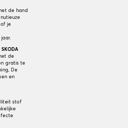
met de hand
inutieuze
of je
jaar.
w
SKODA
met de
n gratis te
ing, De
ken en
iteit stof
kelijke
rfecte