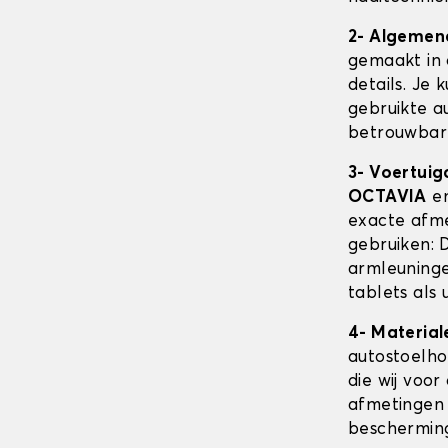
2- Algemen
gemaakt in 
details. Je 
gebruikte au
betrouwbare
3- Voertuig
OCTAVIA
en
exacte afm
gebruiken: 
armleuninge
tablets als 
4- Material
autostoelh
die wij voor
afmetingen 
beschermin