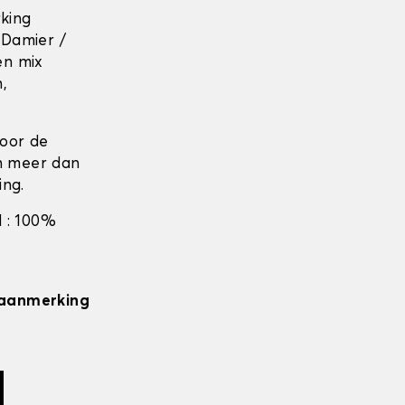
rking
 Damier /
en mix
n,
door de
en meer dan
ing.
 : 100%
n aanmerking