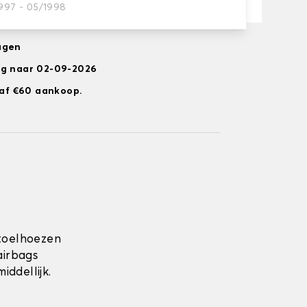
1997 - 05/1998
agen
ng naar 02-09-2026
anaf €60 aankoop.
toelhoezen
airbags
ddellijk.