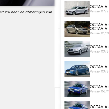
OCTAVIA
Versie 07/2
ct zal naar de afmetingen van
3. Materiaal
Kies het materiaal voor je h
OCTAVIA
OCTAVIA 
Versie 01/2
4. Kleur
Kies de kleur van je stoelho
OCTAVIA
Versie 03/
5. Borduurwerk
voeg een persoonlijk tintje 
OCTAVIA
Versie 03/
Tekst en logo toevoegen
OCTAVIA
Versie 06/
€ 113,43
OCTAVIA
-25%
€ 151,24