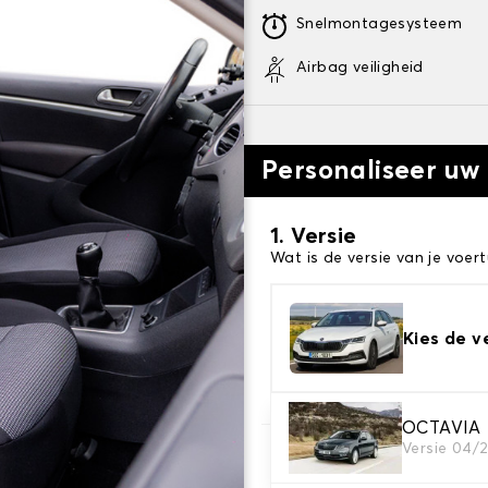
Snelmontagesysteem
Airbag veiligheid
Personaliseer uw
1. Versie
Wat is de versie van je voert
Kies de v
OCTAVIA
Versie 04/
2. Set hoezen
Selecteer de stoelhoezen di