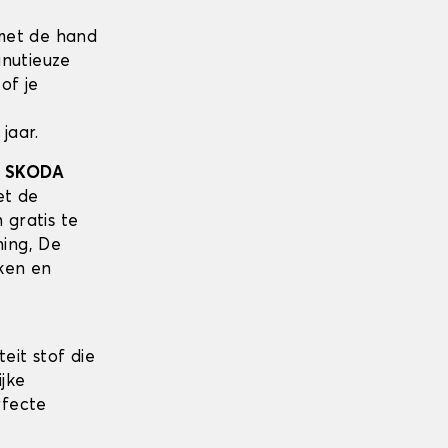
met de hand
inutieuze
of je
jaar.
w
SKODA
et de
 gratis te
ing, De
ken en
eit stof die
ijke
rfecte