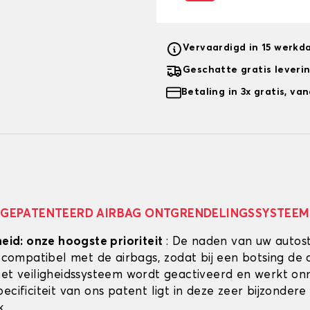
Vervaardigd in 15 werkd
Geschatte gratis leveri
Betaling in 3x gratis, v
GEPATENTEERD AIRBAG ONTGRENDELINGSSYSTEEM
heid: onze hoogste prioriteit
: De naden van uw autos
g compatibel met de airbags, zodat bij een botsing de 
Het veiligheidssysteem wordt geactiveerd en werkt onmi
ecificiteit van ons patent ligt in deze zeer bijzondere
k.