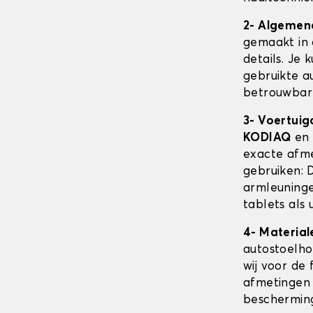
2- Algemen
gemaakt in 
details. Je 
gebruikte au
betrouwbare
3- Voertuig
KODIAQ
en 
exacte afm
gebruiken: 
armleuninge
tablets als 
4- Material
autostoelh
wij voor de 
afmetingen 
beschermin