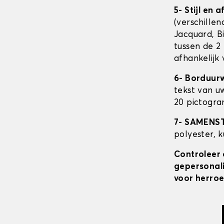
5- Stijl en 
(verschillen
Jacquard, Bi
tussen de 2 
afhankelijk
6- Borduur
tekst van u
20 pictogra
7- SAMENS
polyester, 
Controleer 
gepersonali
voor herroe