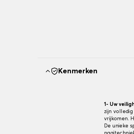
Kenmerken
1- Uw veilig
zijn volledi
vrijkomen. 
De unieke sp
naaitechnie