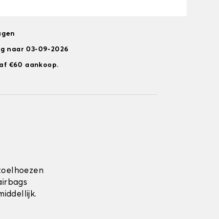
agen
ng naar 03-09-2026
anaf €60 aankoop.
toelhoezen
airbags
ddellijk.