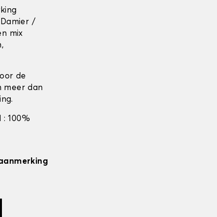
rking
 Damier /
en mix
n,
door de
en meer dan
ing.
 : 100%
n aanmerking