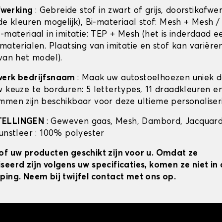
afwerking
: Gebreide stof in zwart of grijs, doorstikafwe
de kleuren mogelijk), Bi-materiaal stof: Mesh + Mesh /
-materiaal in imitatie: TEP + Mesh (het is inderdaad e
materialen. Plaatsing van imitatie en stof kan variëre
 van het model).
werk bedrijfsnaam
: Maak uw autostoelhoezen uniek 
w keuze te borduren: 5 lettertypes, 11 draadkleuren 
mmen zijn beschikbaar voor deze ultieme personaliser
TELLINGEN
: Geweven gaas, Mesh, Dambord, Jacquard
kunstleer : 100% polyester
of uw producten geschikt zijn voor u. Omdat ze
seerd zijn volgens uw specificaties, komen ze niet i
ping. Neem bij twijfel contact met ons op.