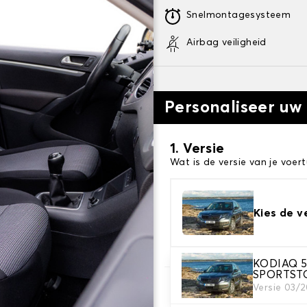
Snelmontagesysteem
Airbag veiligheid
Personaliseer uw
1. Versie
Wat is de versie van je voert
Kies de v
KODIAQ 5
SPORTST
Versie 03/
2. Set hoezen
Selecteer de stoelhoezen di