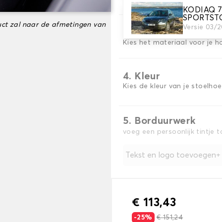
KODIAQ 7
SPORTST
ct zal naar de afmetingen van
Versie 03/
3. Materiaal
Kies het materiaal voor je h
4. Kleur
Kies de kleur van je stoelho
5. Borduurwerk
voeg een persoonlijk tintje 
Tekst en logo toevoegen
€ 113,43
-25%
€ 151,24