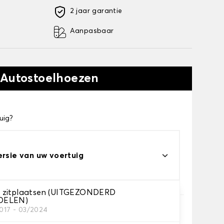
2 jaar garantie
Aanpasbaar
 Autostoelhoezen
uig?
ersie van uw voertuig
 zitplaatsen (UITGEZONDERD
OELEN)
2017 - 03/2024
e je nodig hebt