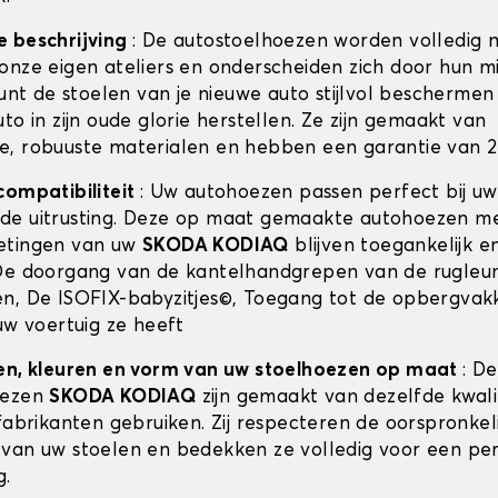
e beschrijving
: De autostoelhoezen worden volledig 
onze eigen ateliers en onderscheiden zich door hun m
kunt de stoelen van je nieuwe auto stijlvol beschermen 
to in zijn oude glorie herstellen. Ze zijn gemaakt van
, robuuste materialen en hebben een garantie van 2 
compatibiliteit
: Uw autohoezen passen perfect bij u
de uitrusting. Deze op maat gemaakte autohoezen m
etingen van uw
SKODA KODIAQ
blijven toegankelijk en
De doorgang van de kantelhandgrepen van de rugleun
n, De ISOFIX-babyzitjes©, Toegang tot de opbergvak
uw voertuig ze heeft
en, kleuren en vorm van uw stoelhoezen op maat
: De
oezen
SKODA KODIAQ
zijn gemaakt van dezelfde kwalit
fabrikanten gebruiken. Zij respecteren de oorspronkel
van uw stoelen en bedekken ze volledig voor een pe
g.