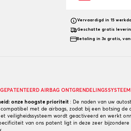
Vervaardigd in 15 werkd
Geschatte gratis leveri
Betaling in 3x gratis, v
GEPATENTEERD AIRBAG ONTGRENDELINGSSYSTEEM
heid: onze hoogste prioriteit
: De naden van uw autos
g compatibel met de airbags, zodat bij een botsing de 
Het veiligheidssysteem wordt geactiveerd en werkt onmi
ecificiteit van ons patent ligt in deze zeer bijzondere
k.