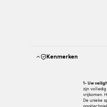
Kenmerken
1- Uw veilig
zijn volledi
vrijkomen. 
De unieke sp
naaitechnie