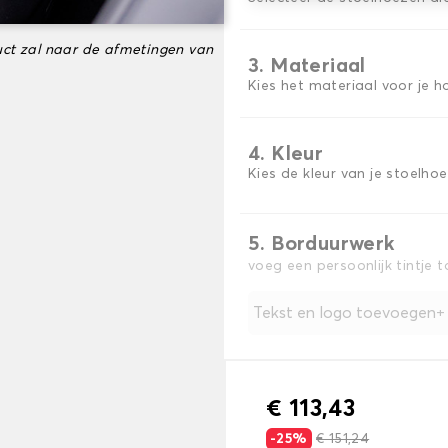
ct zal naar de afmetingen van
3. Materiaal
Kies het materiaal voor je h
4. Kleur
Kies de kleur van je stoelho
5. Borduurwerk
voeg een persoonlijk tintje 
Tekst en logo toevoegen
€ 113,43
-25%
€ 151,24