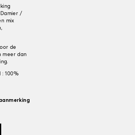
rking
 Damier /
en mix
n,
door de
en meer dan
ing.
 : 100%
n aanmerking