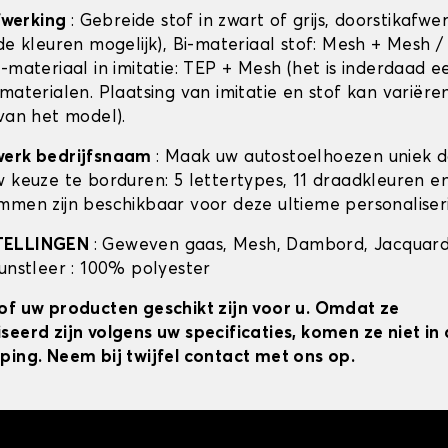
afwerking
: Gebreide stof in zwart of grijs, doorstikafwe
de kleuren mogelijk), Bi-materiaal stof: Mesh + Mesh /
-materiaal in imitatie: TEP + Mesh (het is inderdaad e
materialen. Plaatsing van imitatie en stof kan variëre
 van het model).
werk bedrijfsnaam
: Maak uw autostoelhoezen uniek 
w keuze te borduren: 5 lettertypes, 11 draadkleuren 
mmen zijn beschikbaar voor deze ultieme personaliser
TELLINGEN
: Geweven gaas, Mesh, Dambord, Jacquard
kunstleer : 100% polyester
of uw producten geschikt zijn voor u. Omdat ze
seerd zijn volgens uw specificaties, komen ze niet i
ping. Neem bij twijfel contact met ons op.