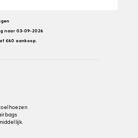
agen
ng naar 03-09-2026
anaf €60 aankoop.
toelhoezen
airbags
ddellijk.