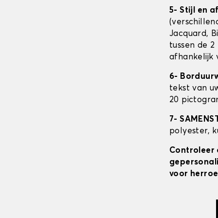
5- Stijl en 
(verschillen
Jacquard, Bi
tussen de 2 
afhankelijk
6- Borduur
tekst van u
20 pictogra
7- SAMENS
polyester, 
Controleer 
gepersonali
voor herroe