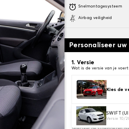
Snelmontagesysteem
Airbag veiligheid
Personaliseer uw
1. Versie
Wat is de versie van je voert
Kies de v
SWIFT (
Versie 10/2
2. Set hoezen
Selecteer de stoelhoezen di