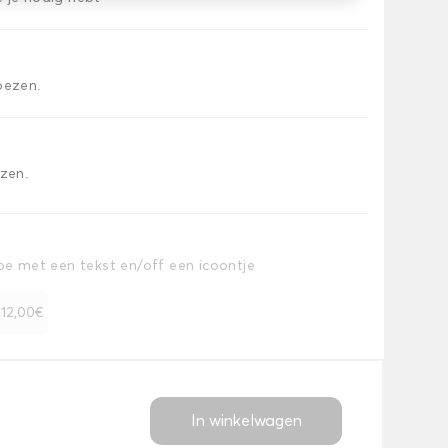
oezen.
ezen.
toe met een tekst en/off een icoontje
+ 12,00€
In winkelwagen