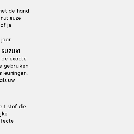
met de hand
inutieuze
of je
jaar.
w
SUZUKI
 de exacte
te gebruiken:
mleuningen,
als uw
it stof die
ijke
rfecte