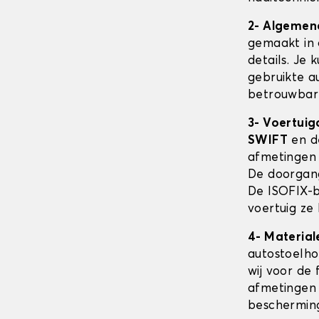
2- Algemen
gemaakt in 
details. Je 
gebruikte au
betrouwbare
3- Voertuig
SWIFT
en d
afmetingen
De doorgang
De ISOFIX-b
voertuig ze
4- Material
autostoelh
wij voor de 
afmetingen 
beschermin