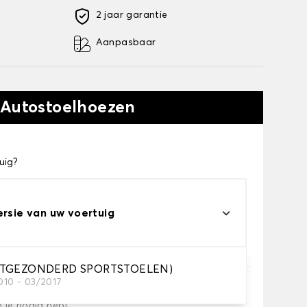
2 jaar garantie
Aanpasbaar
 Autostoelhoezen
uig?
ersie van uw voertuig
UITGEZONDERD SPORTSTOELEN)
010 - 03/2017
e je nodig hebt