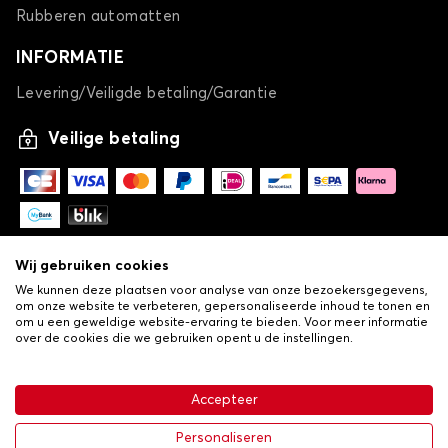
Rubberen automatten
INFORMATIE
Levering/Veiligde betaling/Garantie
Veilige betaling
Wij gebruiken cookies
We kunnen deze plaatsen voor analyse van onze bezoekersgegevens,
om onze website te verbeteren, gepersonaliseerde inhoud te tonen en
om u een geweldige website-ervaring te bieden. Voor meer informatie
over de cookies die we gebruiken opent u de instellingen.
-
© Copyright 2026 Lovauto
•
Algemene verkoopvoorwaarden
Privacy- en cookiebeleid
Accepteer
•
Livraison
€ 113,43
In winkelwagen
Personaliseren