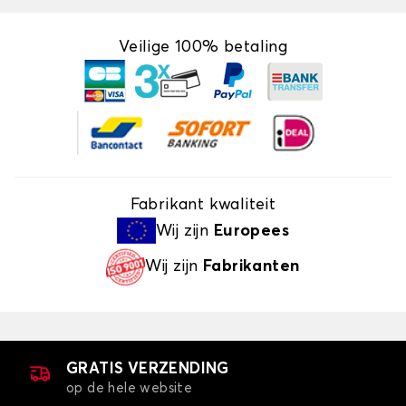
Veilige 100% betaling
Fabrikant kwaliteit
Wij zijn
Europees
Wij zijn
Fabrikanten
GRATIS VERZENDING
op de hele website