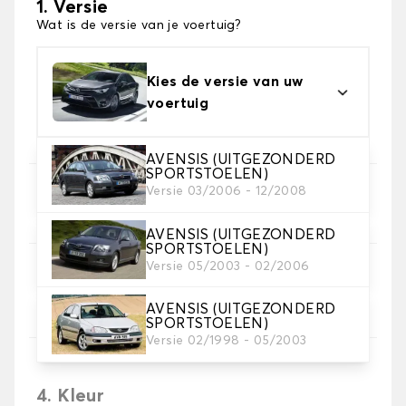
1. Versie
Wat is de versie van je voertuig?
Kies de versie van uw
voertuig
AVENSIS (UITGEZONDERD
SPORTSTOELEN)
Versie 03/2006 - 12/2008
2. Set hoezen
Selecteer de stoelhoezen die je nodig hebt
AVENSIS (UITGEZONDERD
SPORTSTOELEN)
Versie 05/2003 - 02/2006
3. Materiaal
Kies het materiaal voor je hoezen.
AVENSIS (UITGEZONDERD
SPORTSTOELEN)
Versie 02/1998 - 05/2003
4. Kleur