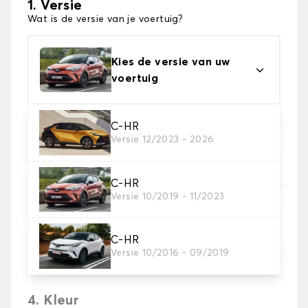
1. Versie
Wat is de versie van je voertuig?
Kies de versie van uw
voertuig
C-HR
Versie 12/2023 - 2026
2. Set hoezen
Selecteer de stoelhoezen die je nodig hebt
C-HR
Versie 10/2019 - 11/2023
3. Materiaal
Kies het materiaal voor je hoezen.
C-HR
Versie 10/2016 - 09/2019
4. Kleur