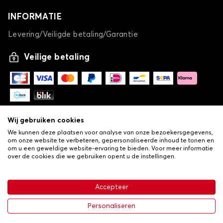
INFORMATIE
Levering/Veiligde betaling/Garantie
Veilige betaling
Wij gebruiken cookies
We kunnen deze plaatsen voor analyse van onze bezoekersgegevens,
om onze website te verbeteren, gepersonaliseerde inhoud te tonen en
om u een geweldige website-ervaring te bieden. Voor meer informatie
over de cookies die we gebruiken opent u de instellingen.
-
© Copyright 2026 Lovauto
•
Algemene verkoopvoorwaarden
Privacy- en cookiebeleid
Accepteer
•
Livraison
€ 113,43
In winkelwagen
Personaliseren
-25%
€ 151,24