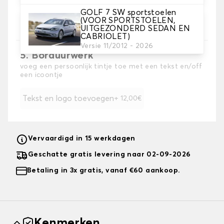
4. Kleur
GOLF 7 SW sportstoelen
Kies de kleur van je stoelhoezen.
(VOOR SPORTSTOELEN,
UITGEZONDERD SEDAN EN
CABRIOLET)
Versie 11/2012 - 2026
5. Borduurwerk
voeg een persoonlijk tintje toe met een tekst en/off
een icoontje
Tekst en logo toevoegen
+ 12,00€
Vervaardigd in 15 werkdagen
Geschatte gratis levering naar 02-09-2026
Betaling in 3x gratis, vanaf €60 aankoop.
Kenmerken