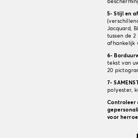
beschermin
5- Stijl en 
(verschillen
Jacquard, Bi
tussen de 2 
afhankelijk
6- Borduur
tekst van u
20 pictogra
7- SAMENS
polyester, 
Controleer 
gepersonali
voor herroe