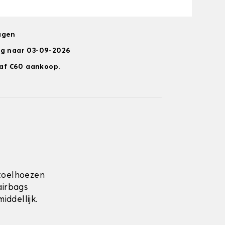
agen
ng naar 03-09-2026
anaf €60 aankoop.
toelhoezen
airbags
ddellijk.