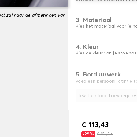
ct zal naar de afmetingen van
3. Materiaal
Kies het materiaal voor je h
4. Kleur
Kies de kleur van je stoelho
5. Borduurwerk
voeg een persoonlijk tintje 
Tekst en logo toevoegen
€ 113,43
-25%
€ 151,24