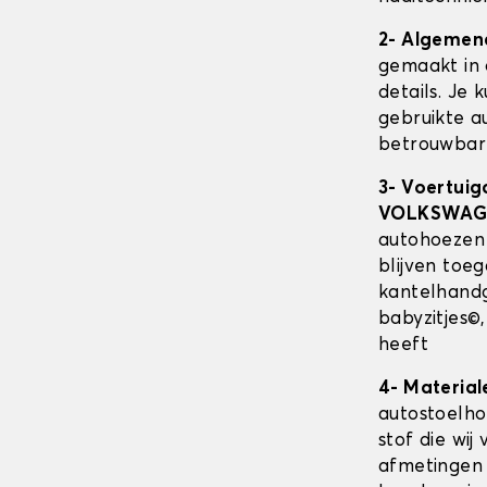
2- Algemen
gemaakt in 
details. Je 
gebruikte au
betrouwbare
3- Voertuig
VOLKSWAGE
autohoezen
blijven toe
kantelhandg
babyzitjes©
heeft
4- Material
autostoelh
stof die wij
afmetingen 