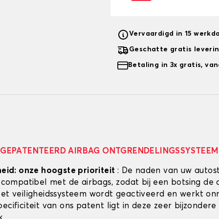
Vervaardigd in 15 werkd
Geschatte gratis leveri
Betaling in 3x gratis, v
GEPATENTEERD AIRBAG ONTGRENDELINGSSYSTEEM
heid: onze hoogste prioriteit
: De naden van uw autos
g compatibel met de airbags, zodat bij een botsing de 
Het veiligheidssysteem wordt geactiveerd en werkt onmi
ecificiteit van ons patent ligt in deze zeer bijzondere
k.