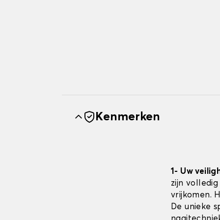
Kenmerken
1- Uw veilig
zijn volledi
vrijkomen. 
De unieke sp
naaitechnie