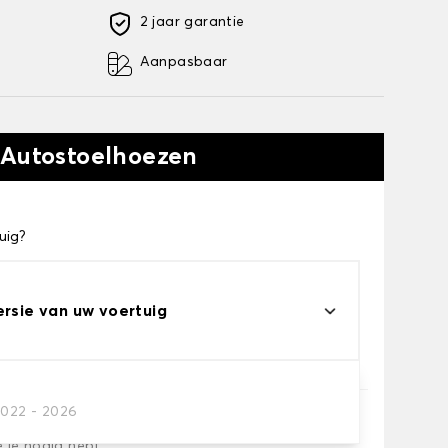
2 jaar garantie
Aanpasbaar
 Autostoelhoezen
uig?
ersie van uw voertuig
2022 - 2026
e je nodig hebt