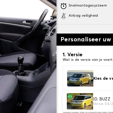
Snelmontagesysteem
Airbag veiligheid
Personaliseer uw
1. Versie
Wat is de versie van je voert
Kies de v
ID. BUZZ
Versie 04/
2. Set hoezen
Selecteer de stoelhoezen di