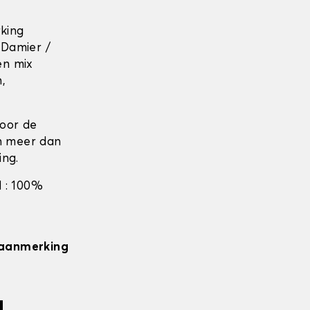
rking
 Damier /
en mix
n,
door de
en meer dan
ing.
 : 100%
n aanmerking