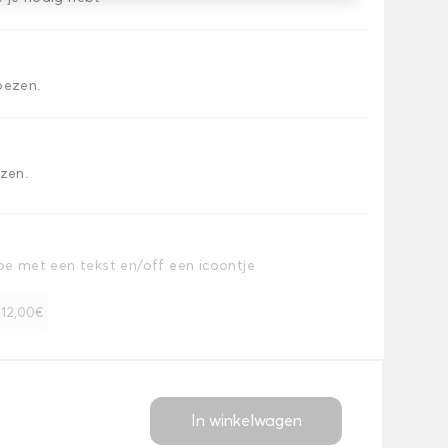
oezen.
ezen.
toe met een tekst en/off een icoontje
+ 12,00€
In winkelwagen