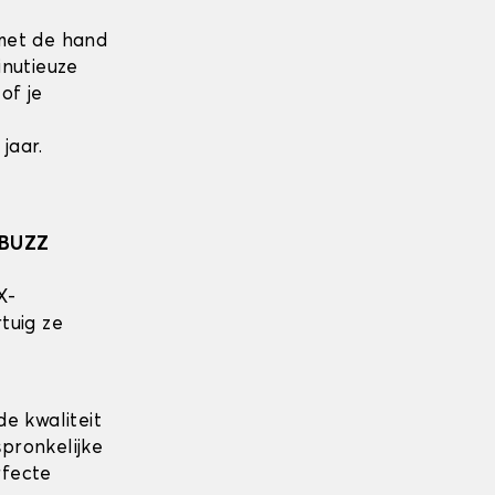
met de hand
inutieuze
of je
jaar.
.BUZZ
X-
tuig ze
e kwaliteit
spronkelijke
rfecte