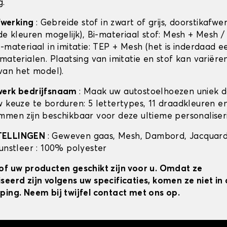
g.
afwerking
: Gebreide stof in zwart of grijs, doorstikafwe
de kleuren mogelijk), Bi-materiaal stof: Mesh + Mesh /
-materiaal in imitatie: TEP + Mesh (het is inderdaad e
materialen. Plaatsing van imitatie en stof kan variëre
 van het model).
werk bedrijfsnaam
: Maak uw autostoelhoezen uniek 
w keuze te borduren: 5 lettertypes, 11 draadkleuren 
mmen zijn beschikbaar voor deze ultieme personaliser
TELLINGEN
: Geweven gaas, Mesh, Dambord, Jacquard
kunstleer : 100% polyester
of uw producten geschikt zijn voor u. Omdat ze
seerd zijn volgens uw specificaties, komen ze niet i
ping. Neem bij twijfel contact met ons op.