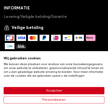
INFORMATIE
Levering/Veiligde betaling/Garantie
Veilige betaling
Wij gebruiken cookies
We kunnen deze plaatsen voor analyse van onze bezoekersgegevens,
om onze website te verbeteren, gepersonaliseerde inhoud te tonen en
om u een geweldige website-ervaring te bieden. Voor meer informatie
over de cookies die we gebruiken opent u de instellingen.
-
© Copyright 2026 Lovauto
•
Algemene verkoopvoorwaarden
Privacy- en cookiebeleid
Accepteer
•
Livraison
€ 113,43
In winkelwagen
Personaliseren
-25%
€ 151,24