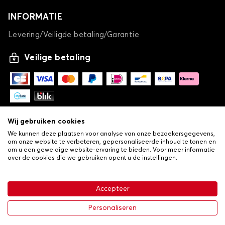
INFORMATIE
Levering/Veiligde betaling/Garantie
Veilige betaling
Wij gebruiken cookies
We kunnen deze plaatsen voor analyse van onze bezoekersgegevens,
om onze website te verbeteren, gepersonaliseerde inhoud te tonen en
om u een geweldige website-ervaring te bieden. Voor meer informatie
over de cookies die we gebruiken opent u de instellingen.
-
© Copyright 2026 Lovauto
•
Algemene verkoopvoorwaarden
Privacy- en cookiebeleid
Accepteer
•
Livraison
€ 113,43
In winkelwagen
Personaliseren
-25%
€ 151,24