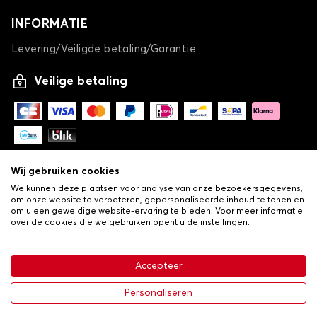
INFORMATIE
Levering/Veiligde betaling/Garantie
Veilige betaling
Wij gebruiken cookies
We kunnen deze plaatsen voor analyse van onze bezoekersgegevens,
om onze website te verbeteren, gepersonaliseerde inhoud te tonen en
om u een geweldige website-ervaring te bieden. Voor meer informatie
over de cookies die we gebruiken opent u de instellingen.
-
© Copyright 2026 Lovauto
•
Algemene verkoopvoorwaarden
Privacy- en cookiebeleid
Accepteer
•
Livraison
€ 113,43
In winkelwagen
Personaliseren
-25%
€ 151,24