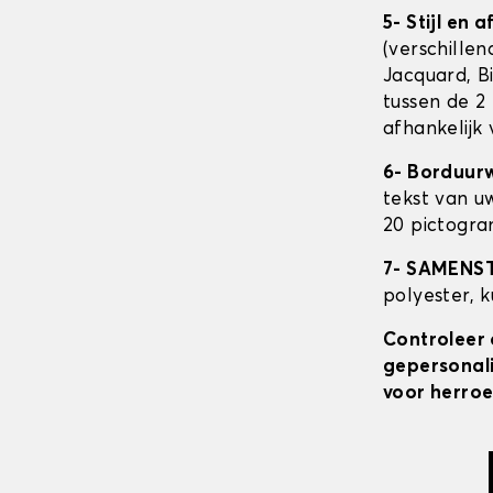
5- Stijl en 
(verschillen
Jacquard, Bi
tussen de 2 
afhankelijk
6- Borduur
tekst van u
20 pictogra
7- SAMENS
polyester, 
Controleer 
gepersonali
voor herroe