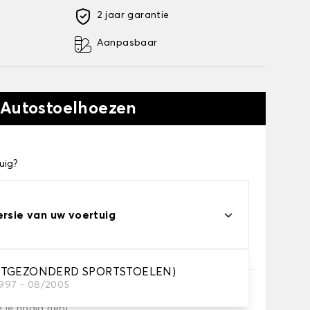
2 jaar garantie
Aanpasbaar
 Autostoelhoezen
uig?
ersie van uw voertuig
UITGEZONDERD SPORTSTOELEN)
1997 - 08/2005
e je nodig hebt