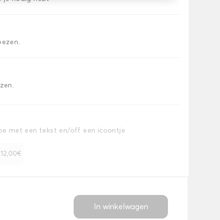
oezen.
ezen.
toe met een tekst en/off een icoontje
+ 12,00€
In winkelwagen