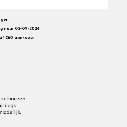
agen
ng naar 03-09-2026
anaf €60 aankoop.
toelhoezen
airbags
ddellijk.