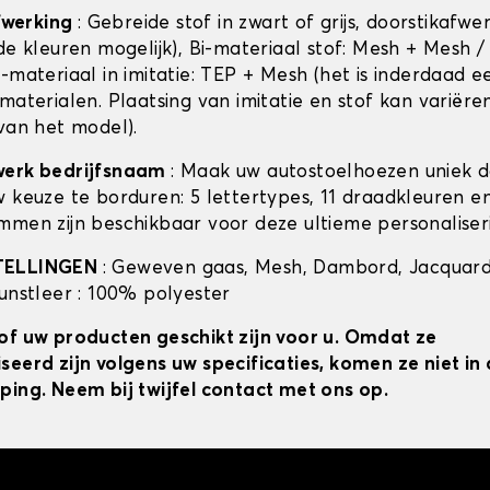
afwerking
: Gebreide stof in zwart of grijs, doorstikafwe
de kleuren mogelijk), Bi-materiaal stof: Mesh + Mesh /
-materiaal in imitatie: TEP + Mesh (het is inderdaad e
materialen. Plaatsing van imitatie en stof kan variëre
 van het model).
werk bedrijfsnaam
: Maak uw autostoelhoezen uniek 
w keuze te borduren: 5 lettertypes, 11 draadkleuren 
mmen zijn beschikbaar voor deze ultieme personaliser
TELLINGEN
: Geweven gaas, Mesh, Dambord, Jacquard
kunstleer : 100% polyester
of uw producten geschikt zijn voor u. Omdat ze
seerd zijn volgens uw specificaties, komen ze niet i
ping. Neem bij twijfel contact met ons op.