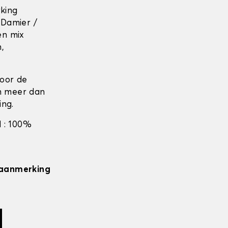
rking
 Damier /
en mix
n,
door de
en meer dan
ing.
 : 100%
n aanmerking