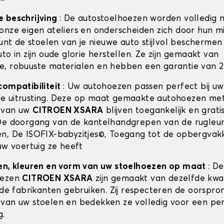
e beschrijving
: De autostoelhoezen worden volledig 
onze eigen ateliers en onderscheiden zich door hun m
kunt de stoelen van je nieuwe auto stijlvol beschermen 
to in zijn oude glorie herstellen. Ze zijn gemaakt van
, robuuste materialen en hebben een garantie van 2 
compatibiliteit
: Uw autohoezen passen perfect bij u
e uitrusting. Deze op maat gemaakte autohoezen me
 van uw
CITROEN XSARA
blijven toegankelijk en grati
De doorgang van de kantelhandgrepen van de rugleun
n, De ISOFIX-babyzitjes©, Toegang tot de opbergvak
uw voertuig ze heeft
en, kleuren en vorm van uw stoelhoezen op maat
: De
oezen
CITROEN XSARA
zijn gemaakt van dezelfde kwali
 de fabrikanten gebruiken. Zij respecteren de oorspron
van uw stoelen en bedekken ze volledig voor een pe
g.