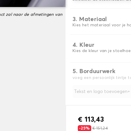
ct zal naar de afmetingen van
3. Materiaal
Kies het materiaal voor je h
4. Kleur
Kies de kleur van je stoelho
5. Borduurwerk
voeg een persoonlijk tintje 
Tekst en logo toevoegen
€ 113,43
-25%
€ 151,24