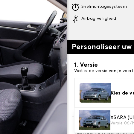
Snelmontagesysteem
Airbag veiligheid
Personaliseer uw
1. Versie
Wat is de versie van je voert
Kies de v
XSARA (
Versie 06/
2. Set hoezen
Selecteer de stoelhoezen di