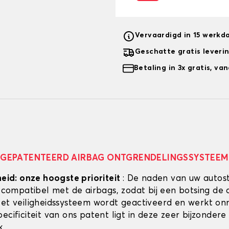
Vervaardigd in 15 werkd
Geschatte gratis leveri
Betaling in 3x gratis, v
GEPATENTEERD AIRBAG ONTGRENDELINGSSYSTEEM
heid: onze hoogste prioriteit
: De naden van uw autos
g compatibel met de airbags, zodat bij een botsing de 
Het veiligheidssysteem wordt geactiveerd en werkt onmi
ecificiteit van ons patent ligt in deze zeer bijzondere
k.