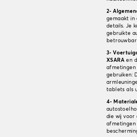
2- Algemen
gemaakt in 
details. Je 
gebruikte au
betrouwbare
3- Voertuig
XSARA
en d
afmetingen
gebruiken: 
armleuninge
tablets als 
4- Material
autostoelh
die wij voor
afmetingen 
beschermin