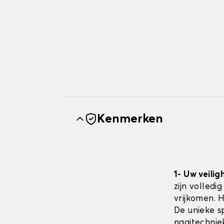
Kenmerken
1- Uw veilig
zijn volledi
vrijkomen. 
De unieke sp
naaitechnie