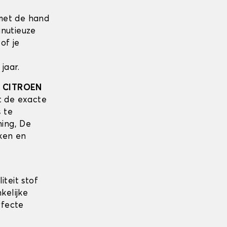
met de hand
inutieuze
of je
jaar.
w
CITROEN
t de exacte
s te
ing, De
ken en
teit stof
kelijke
rfecte