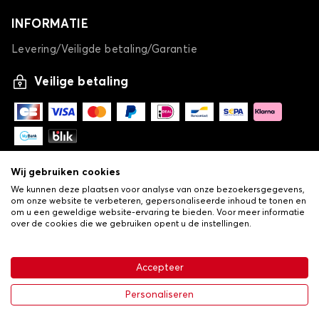
INFORMATIE
Levering/Veiligde betaling/Garantie
Veilige betaling
Wij gebruiken cookies
We kunnen deze plaatsen voor analyse van onze bezoekersgegevens,
om onze website te verbeteren, gepersonaliseerde inhoud te tonen en
om u een geweldige website-ervaring te bieden. Voor meer informatie
over de cookies die we gebruiken opent u de instellingen.
-
© Copyright 2026 Lovauto
•
Algemene verkoopvoorwaarden
Privacy- en cookiebeleid
Accepteer
•
Livraison
€ 113,43
In winkelwagen
Personaliseren
-25%
€ 151,24